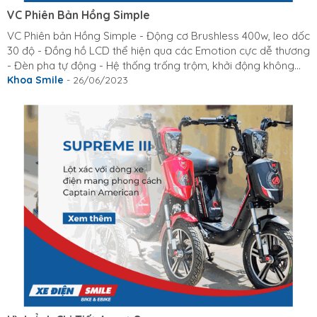
VC Phiên Bản Hồng Simple
VC Phiên bản Hồng Simple - Động cơ Brushless 400w, leo dốc
30 độ - Đồng hồ LCD thể hiện qua các Emotion cực dễ thương
- Đèn pha tự động - Hệ thống trống trộm, khởi động không
cần chìa khóa bằng thẻ từ - Giảm xóc kép trước – sau. - Kích
Khoa Smile
- 26/06/2023
thước: 160x60x102cm - Chiều cao ghế ngồi: 75cm - Kích thước
bánh: 14 inch - Lắp được ghế ngồi trước cho bé có tay cầm -
Kiểu dáng nhỏ gọn, tiện lợi, di chuyển dễ dàng trông các ngõ
nhỏ - Khung sườn xe bằng thép chịu lực - Sơn tĩnh điện bền
màu - Tốc độ max:40 km/h -...