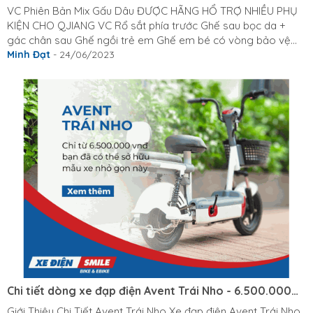
VC Phiên Bản Mix Gấu Dâu ĐƯỢC HÃNG HỔ TRỢ NHIỀU PHỤ
KIỆN CHO QJIANG VC Rổ sắt phía trước Ghế sau bọc da +
gác chân sau Ghế ngồi trẻ em Ghế em bé có vòng bảo vệ
cho bé dưới 3 tuổi Gương chiếu hậu Thảm lót chân Tựa lưng
Minh Đạt
- 24/06/2023
sau Xi nhan trước sau Với mõi món linh kiện có thể tùy chỉnh
màu sắc theo cá tính, sở thích cụ thể từng khách hàng Chi tiết
sản phẩm: https://xediensmile.com/xe-dien-qjiang-vc --------
------------------------------------------------------------------ Xe
Điện Smile - bán xe là phải Vui!! ⚜285A Hậu Giang, Phường 5,
Quận 6, TPHCM ⚜897 Trường Chinh, Tây Thạnh, Tân Phú,
TPHCM 📞Hotline: 077.377.2377 (Gọi mua hàng) - 0888.803.188
(Gọi...
Chi tiết dòng xe đạp điện Avent Trái Nho - 6.500.000
vnđ
Giới Thiệu Chi Tiết Avent Trái Nho Xe đạp điện Avent Trái Nho