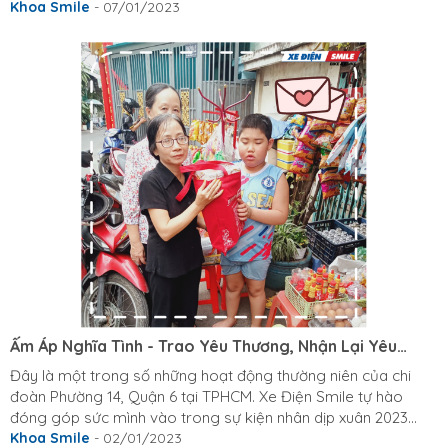
các mẫu xe đạp điện VinFast trưng bày tại triển lãm CES 2023
Khoa Smile
- 07/01/2023
đang ở dạng concept để thăm dò ý kiến người dùng. Do đó,
toàn bộ thông số kĩ thuật cũng như tính năng của 4 mẫu xe
đạp điện này chưa được công bốTrên website chính thức của
hãng có tên Vinfastebikes.com, hãng cũng mong muốn
người dùng có...
Ấm Áp Nghĩa Tình - Trao Yêu Thương, Nhận Lại Yêu
Thương.
Đây là một trong số những hoạt động thường niên của chi
đoàn Phường 14, Quận 6 tại TPHCM. Xe Điện Smile tự hào
đóng góp sức mình vào trong sự kiện nhân dịp xuân 2023
này. Cùng Xe Điện Smile thăm các hoàn cảnh kém may mắn
Khoa Smile
- 02/01/2023