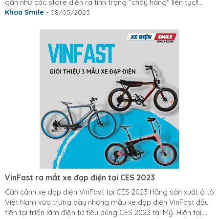
gần như các store diễn ra tình trạng "cháy hàng" liên tục!!
Điều tuyệt vời nhất là tất cả khách hàng đều cảm thấy hài
Khoa Smile
- 08/05/2023
lòng về dịch vụ và sản phẩm. Bạn ơi hãy nghía qua CTKM tại
đây nhé, chi tiết: https://xediensmile.com/tri-an-khach-hang
📍Xe Điện Smile - bán xe là phải Vui! #XedienSmile
#Chuyengiavexedien #CTKM #Xedapdien #Xemaydien
VinFast ra mắt xe đạp điện tại CES 2023
Cận cảnh xe đạp điện VinFast tại CES 2023 Hãng sản xuất ô tô
Việt Nam vừa trưng bày những mẫu xe đạp điện VinFast đầu
tiên tại triển lãm điện tử tiêu dùng CES 2023 tại Mỹ. Hiện tại,