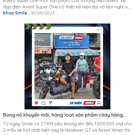
Avent Super One một sản phẩm của thương hiệu Avent. Xe
đạp điện Avent Super One có thiết kế hiện đại và tiện nghi, với
màu xám mới lạ và bắt mắt. Xe có bánh xe lớn 16 inch, mâm
Khoa Smile
- 21/05/2023
đúc hợp kim nhẹ và chắc chắn, yên xe êm ái và có thể điều
chỉnh độ cao phù hợp với người sử dụng. Xe được trang bị
động cơ điện mạnh mẽ, cho phép xe chạy với vận tốc tối đa
35 -38 km/h. Xe cũng có bình...
Bùng nổ khuyến mãi, hàng loạt sản phẩm cháy hàng
liên tục
Từ ngày Smile có CTKM siêu khủng lên đến 1.000.000 vnđ cho
2 mẫu xe hot nhất hiện nay là Newbeer G7 và Avent Xmen thì