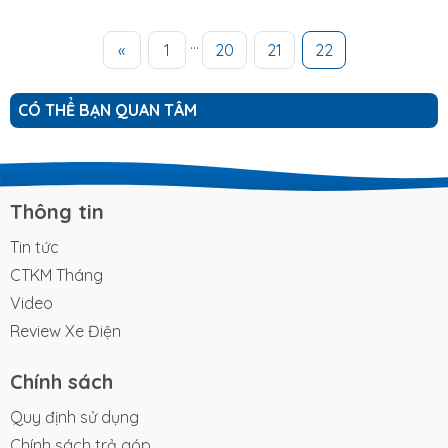
Điện Smile sẽ giúp bạn nắm rõ các mẫu xe Asama phổ biến,
cách phân biệt hàng chính hãng và bảng giá cập nhật mới
...
«
1
20
21
22
nhất năm 2025. Bảng giá xe đạp điện...
CÓ THỂ BẠN QUAN TÂM
Thông tin
Tin tức
CTKM Tháng
Video
Review Xe Điện
Chính sách
Quy định sử dụng
Chính sách trả góp