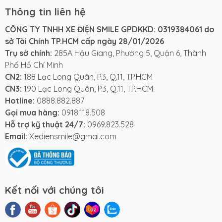
Thông tin liên hệ
CÔNG TY TNHH XE ĐIỆN SMILE GPDKKD: 0319384061 do
sở Tài Chính TP.HCM cấp ngày 28/01/2026
Trụ sở chính:
285A Hậu Giang, Phường 5, Quận 6, Thành
Phố Hồ Chí Minh
CN2:
188 Lạc Long Quân, P.3, Q.11, TP.HCM
CN3:
190 Lạc Long Quân, P.3, Q.11, TP.HCM
Hotline:
0888.882.887
Gọi mua hàng:
0918.118.508
Hỗ trợ kỹ thuật 24/7:
0969.823.528
Email:
Xediensmile@gmai.com
Kết nối với chúng tôi