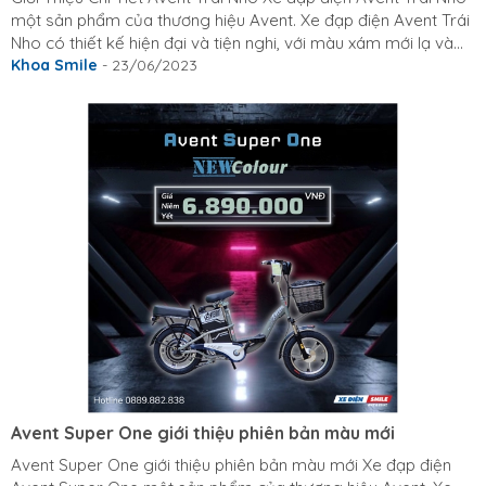
một sản phẩm của thương hiệu Avent. Xe đạp điện Avent Trái
Nho có thiết kế hiện đại và tiện nghi, với màu xám mới lạ và
bắt mắt. Xe có bánh xe lớn 16 inch, mâm đúc hợp kim nhẹ và
Khoa Smile
- 23/06/2023
chắc chắn, yên xe êm ái và có thể điều chỉnh độ cao phù hợp
với người sử dụng. Xe được trang bị động cơ điện mạnh mẽ,
cho phép xe chạy với vận tốc tối đa 35 -38 km/h. Xe cũng có
bình ắc quy...
Avent Super One giới thiệu phiên bản màu mới
Avent Super One giới thiệu phiên bản màu mới Xe đạp điện