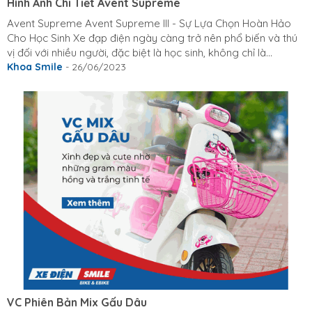
Hình Ảnh Chi Tiết Avent Supreme
Avent Supreme Avent Supreme III - Sự Lựa Chọn Hoàn Hảo
Cho Học Sinh Xe đạp điện ngày càng trở nên phổ biến và thú
vị đối với nhiều người, đặc biệt là học sinh, không chỉ là
phương tiện giao thông thân thiện với môi trường mà còn là
Khoa Smile
- 26/06/2023
một công cụ tuyệt vời để di chuyển khi đi học, đi chơi. Rrong
bài viết này, các bạn hãy cùng Smile tìm hiểu về một dòng xe
đạp điện dành riêng cho học sinh - Avent Supreme III. **I. Sự
Ra Đời Của Avent Supreme III** Dòng xe đạp điện Avent
Supreme III...
VC Phiên Bản Mix Gấu Dâu