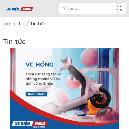
ề Xe Điện
CTKM Tháng
Blog
Liên Hệ
Smile
Trang chủ
/
Tin tức
Tin tức