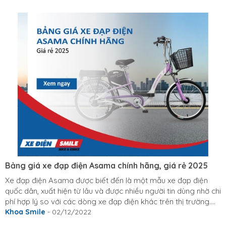
trên địa bàn phường 14. Cô Hạnh - Đại diện Hội Phụ Nữ
Phường 14, trực tiếp đến thăm hỏi, động viên, cũng như chúc
Tết đến những Cô Chú lớn tuổi. Năm 2022 vừa qua là một năm
đầy khó khăn, thử thách cho cả thế giới chứ không riêng gì
Việt Nam ta....
Bảng giá xe đạp điện Asama chính hãng, giá rẻ 2025
Xe đạp điện Asama được biết đến là một mẫu xe đạp điện
quốc dân, xuất hiện từ lâu và được nhiều người tin dùng nhờ chi
phí hợp lý so với các dòng xe đạp điện khác trên thị trường.
Đây là lựa chọn phổ biến dành cho những ai cần một phương
Khoa Smile
- 02/12/2022
tiện di chuyển tiết kiệm, bền bỉ và dễ sử dụng. Bài viết sau, Xe