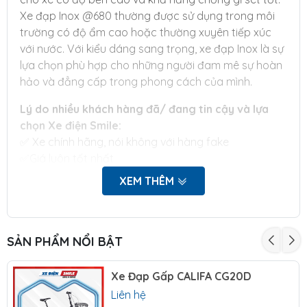
Xe đạp Inox @680 thường được sử dụng trong môi
trường có độ ẩm cao hoặc thường xuyên tiếp xúc
với nước. Với kiểu dáng sang trọng, xe đạp Inox là sự
lựa chọn phù hợp cho những người đam mê sự hoàn
hảo và đẳng cấp trong phong cách của mình.
Lý do nhiều khách hàng đã/ đang tin cậy và lựa
chọn Xe điện Smile:
✅ Xe chính hãng, nói không với hàng fake
✅Giá luôn tốt nhất
✅Tư vấn đủ và đúng nhu cầu khách hàng
XEM THÊM
✅ Có ưu đãi cho khách hàng cũ
✅Làm việc có trách nhiệm. Sai thì nhận, không đổ
thừa
SẢN PHẨM NỔI BẬT
Chưa hết đâu bạn ơi, ngoài ra Smile còn có các điểm
đặc biệt sau đây nữa:
Xe Đạp Gấp CALIFA CG20D
Liên hệ
Các Chương trình khuyến mãi tặng kèm Phụ kiện hấp