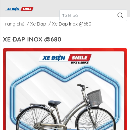
ề Xe Điện
CTKM Tháng
Blog
Liên Hệ
Smile
Trang chủ
/
Xe Đạp
/
Xe Đạp Inox @680
XE ĐẠP INOX @680