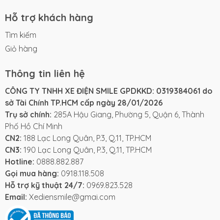
Hỗ trợ khách hàng
Tìm kiếm
Giỏ hàng
Thông tin liên hệ
CÔNG TY TNHH XE ĐIỆN SMILE GPDKKD: 0319384061 do
sở Tài Chính TP.HCM cấp ngày 28/01/2026
Trụ sở chính:
285A Hậu Giang, Phường 5, Quận 6, Thành
Phố Hồ Chí Minh
CN2:
188 Lạc Long Quân, P.3, Q.11, TP.HCM
CN3:
190 Lạc Long Quân, P.3, Q.11, TP.HCM
Hotline:
0888.882.887
Gọi mua hàng:
0918.118.508
Hỗ trợ kỹ thuật 24/7:
0969.823.528
Email:
Xediensmile@gmai.com