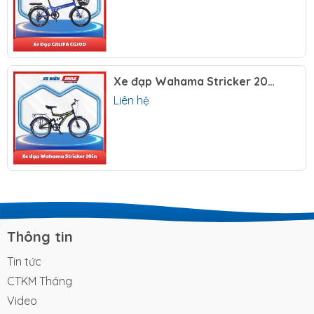
dẫn
Xe điện Smile giao hàng trên Toàn Quốc, cam kết
giao đúng mẫu mã, tiết kiệm thời gian và nhận xe
ngay chỉ từ 4-5 ngày
Thời gian mở cửa linh hoạt: 8:00 - 20:00 (Tất cả các
Xe đạp Wahama Stricker 20in
ngày trong tuần)
Liên hệ
Thông tin liên hệ:
Hotline mua hàng
:
0888.882.887
Hotline bảo hành
:
0888.803.188
Website
:
xediensmile.com
Email
:
Xediensmile@gmail.com
Fanpage
:
Xe Điện Smile
TikTok
:
Xe Điện Smile
Thông tin
Youtube
:
Xe Điện Smile
Tin tức
Địa chỉ cửa hàng:
CTKM Tháng
Video
CN1: 285A Hậu Giang, Phường 9, Quận 6, TP.HCM