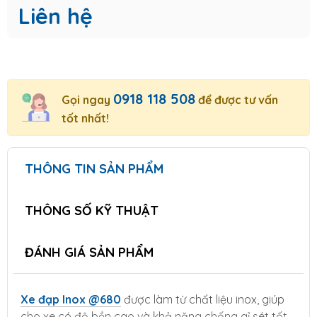
Liên hệ
0918 118 508
Gọi ngay
để được tư vấn
tốt nhất!
THÔNG TIN SẢN PHẨM
THÔNG SỐ KỸ THUẬT
ĐÁNH GIÁ SẢN PHẨM
Xe đạp Inox @680
được làm từ chất liệu inox, giúp
cho xe có độ bền cao và khả năng chống gỉ sét tốt.