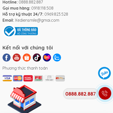
ngay chỉ từ 4-5 ngày
Hotline:
0888.882.887
Thời gian mở cửa linh hoạt: 8:00 - 20:00 (Tất cả các
Gọi mua hàng:
0918.118.508
ngày trong tuần)
Hỗ trợ kỹ thuật 24/7:
0969.823.528
Email:
Xediensmile@gmai.com
Thông tin liên hệ:
Hotline mua hàng
:
0888.882.887
Hotline bảo hành
:
0888.803.188
Website
:
xediensmile.com
Kết nối với chúng tôi
Email
:
Xediensmile@gmail.com
Fanpage
:
Xe Điện Smile
TikTok
:
Xe Điện Smile
Phương thức thanh toán
Youtube
:
Xe Điện Smile
Địa chỉ cửa hàng:
CN1: 285A Hậu Giang, Phường 9, Quận 6, TP.HCM
0888.882.887
CN2: 188 Lạc Long Quân, Phường 3, Quận 11,
TP.HCM
CN3: 190 Lạc Long Quân, Phường 3, Quận 11,