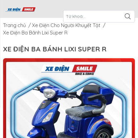
ề Xe Điện
CTKM Tháng
Blog
Liên Hệ
Smile
Trang chủ
/
Xe Điện Cho Người Khuyết Tật
/
Xe Điện Ba Bánh Lixi Super R
XE ĐIỆN BA BÁNH LIXI SUPER R