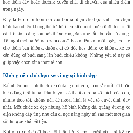
học thêm dày hoặc thường xuyên phải di chuyển qua nhiều điểm
trong ngày.
Đây là lý do tôi luôn nói câu hỏi xe điện cho học sinh nên chọn
bình bao nhiêu không thể trả lời theo kiểu một mức cố định cho tất
cả. Hệ bình càng phù hợp thì xe càng đáp ứng tốt nhu cầu sử dụng.
Tôi nghĩ mọi người nên xem con đi bao nhiêu km mỗi ngày, có hay
chở thêm bạn không, đường đi có dốc hay đông xe không, xe có
cần dùng cả buổi sáng lẫn buổi chiều không. Những yếu tố này sẽ
giúp việc chọn bình thực tế hơn.
Không nên chỉ chọn xe vì ngoại hình đẹp
Rất nhiều học sinh thích xe có dáng nhỏ gọn, màu sắc nổi bật hoặc
kiểu dáng thời trang. Phụ huynh có thể tôn trọng sở thích của con,
nhưng theo tôi, không nên để ngoại hình là yếu tố quyết định duy
nhất. Một chiếc xe đẹp nhưng hệ bình không đủ, quãng đường xe
điện không đáp ứng nhu cầu đi học hằng ngày thì sau một thời gian
sử dụng sẽ khá bất tiện.
Khi mua xe điện đi học, tôi luôn lưu ý mọi người nên hỏi kỹ xe