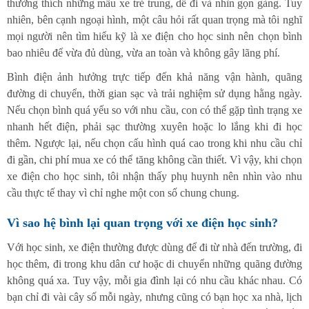
thường thích những mẫu xe trẻ trung, dễ đi và nhìn gọn gàng. Tuy
nhiên, bên cạnh ngoại hình, một câu hỏi rất quan trọng mà tôi nghĩ
mọi người nên tìm hiểu kỹ là xe điện cho học sinh nên chọn bình
bao nhiêu để vừa đủ dùng, vừa an toàn và không gây lãng phí.
Bình điện ảnh hưởng trực tiếp đến khả năng vận hành, quãng
đường di chuyển, thời gian sạc và trải nghiệm sử dụng hằng ngày.
Nếu chọn bình quá yếu so với nhu cầu, con có thể gặp tình trạng xe
nhanh hết điện, phải sạc thường xuyên hoặc lo lắng khi đi học
thêm. Ngược lại, nếu chọn cấu hình quá cao trong khi nhu cầu chỉ
đi gần, chi phí mua xe có thể tăng không cần thiết. Vì vậy, khi chọn
xe điện cho học sinh, tôi nhận thấy phụ huynh nên nhìn vào nhu
cầu thực tế thay vì chỉ nghe một con số chung chung.
Vì sao hệ bình lại quan trọng với xe điện học sinh?
Với học sinh, xe điện thường được dùng để đi từ nhà đến trường, đi
học thêm, đi trong khu dân cư hoặc di chuyển những quãng đường
không quá xa. Tuy vậy, mỗi gia đình lại có nhu cầu khác nhau. Có
bạn chỉ đi vài cây số mỗi ngày, nhưng cũng có bạn học xa nhà, lịch