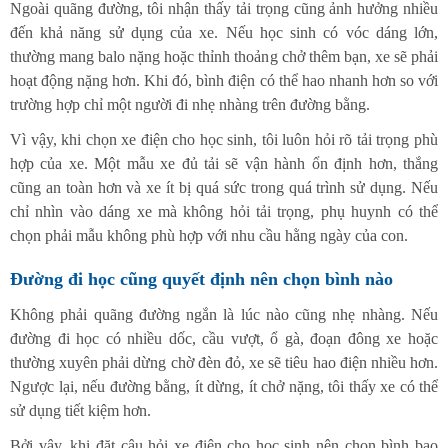
Ngoài quãng đường, tôi nhận thấy tải trọng cũng ảnh hưởng nhiều
đến khả năng sử dụng của xe. Nếu học sinh có vóc dáng lớn,
thường mang balo nặng hoặc thỉnh thoảng chở thêm bạn, xe sẽ phải
hoạt động nặng hơn. Khi đó, bình điện có thể hao nhanh hơn so với
trường hợp chỉ một người đi nhẹ nhàng trên đường bằng.
Vì vậy, khi chọn xe điện cho học sinh, tôi luôn hỏi rõ tải trọng phù
hợp của xe. Một mẫu xe đủ tải sẽ vận hành ổn định hơn, thắng
cũng an toàn hơn và xe ít bị quá sức trong quá trình sử dụng. Nếu
chỉ nhìn vào dáng xe mà không hỏi tải trọng, phụ huynh có thể
chọn phải mẫu không phù hợp với nhu cầu hằng ngày của con.
Đường đi học cũng quyết định nên chọn bình nào
Không phải quãng đường ngắn là lúc nào cũng nhẹ nhàng. Nếu
đường đi học có nhiều dốc, cầu vượt, ổ gà, đoạn đông xe hoặc
thường xuyên phải dừng chờ đèn đỏ, xe sẽ tiêu hao điện nhiều hơn.
Ngược lại, nếu đường bằng, ít dừng, ít chở nặng, tôi thấy xe có thể
sử dụng tiết kiệm hơn.
Bởi vậy, khi đặt câu hỏi xe điện cho học sinh nên chọn bình bao