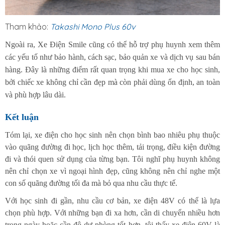
Tham khảo:
Takashi Mono Plus 60v
Ngoài ra, Xe Điện Smile cũng có thể hỗ trợ phụ huynh xem thêm
các yếu tố như bảo hành, cách sạc, bảo quản xe và dịch vụ sau bán
hàng. Đây là những điểm rất quan trọng khi mua xe cho học sinh,
bởi chiếc xe không chỉ cần đẹp mà còn phải dùng ổn định, an toàn
và phù hợp lâu dài.
Kết luận
Tóm lại, xe điện cho học sinh nên chọn bình bao nhiêu phụ thuộc
vào quãng đường đi học, lịch học thêm, tải trọng, điều kiện đường
đi và thói quen sử dụng của từng bạn. Tôi nghĩ phụ huynh không
nên chỉ chọn xe vì ngoại hình đẹp, cũng không nên chỉ nghe một
con số quãng đường tối đa mà bỏ qua nhu cầu thực tế.
Với học sinh đi gần, nhu cầu cơ bản, xe điện 48V có thể là lựa
chọn phù hợp. Với những bạn đi xa hơn, cần di chuyển nhiều hơn
trong ngày hoặc cần độ dự phòng tốt hơn, tôi thấy xe điện 60V là