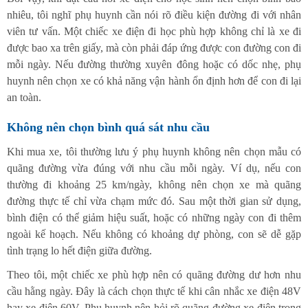
nhiêu, tôi nghĩ phụ huynh cần nói rõ điều kiện đường đi với nhân
viên tư vấn. Một chiếc xe điện đi học phù hợp không chỉ là xe đi
được bao xa trên giấy, mà còn phải đáp ứng được con đường con đi
mỗi ngày. Nếu đường thường xuyên đông hoặc có dốc nhẹ, phụ
huynh nên chọn xe có khả năng vận hành ổn định hơn để con đi lại
an toàn.
Không nên chọn bình quá sát nhu cầu
Khi mua xe, tôi thường lưu ý phụ huynh không nên chọn mẫu có
quãng đường vừa đúng với nhu cầu mỗi ngày. Ví dụ, nếu con
thường đi khoảng 25 km/ngày, không nên chọn xe mà quãng
đường thực tế chỉ vừa chạm mức đó. Sau một thời gian sử dụng,
bình điện có thể giảm hiệu suất, hoặc có những ngày con đi thêm
ngoài kế hoạch. Nếu không có khoảng dự phòng, con sẽ dễ gặp
tình trạng lo hết điện giữa đường.
Theo tôi, một chiếc xe phù hợp nên có quãng đường dư hơn nhu
cầu hằng ngày. Đây là cách chọn thực tế khi cân nhắc xe điện 48V
hay xe điện 60V. Phụ huynh nên hỏi rõ quãng đường xe điện trong