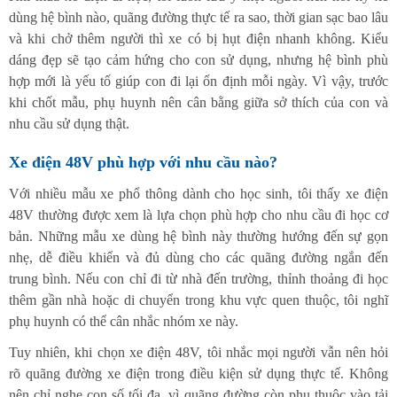
dùng hệ bình nào, quãng đường thực tế ra sao, thời gian sạc bao lâu
và khi chở thêm người thì xe có bị hụt điện nhanh không. Kiểu
dáng đẹp sẽ tạo cảm hứng cho con sử dụng, nhưng hệ bình phù
hợp mới là yếu tố giúp con đi lại ổn định mỗi ngày. Vì vậy, trước
khi chốt mẫu, phụ huynh nên cân bằng giữa sở thích của con và
nhu cầu sử dụng thật.
Xe điện 48V phù hợp với nhu cầu nào?
Với nhiều mẫu xe phổ thông dành cho học sinh, tôi thấy xe điện
48V thường được xem là lựa chọn phù hợp cho nhu cầu đi học cơ
bản. Những mẫu xe dùng hệ bình này thường hướng đến sự gọn
nhẹ, dễ điều khiển và đủ dùng cho các quãng đường ngắn đến
trung bình. Nếu con chỉ đi từ nhà đến trường, thỉnh thoảng đi học
thêm gần nhà hoặc di chuyển trong khu vực quen thuộc, tôi nghĩ
phụ huynh có thể cân nhắc nhóm xe này.
Tuy nhiên, khi chọn xe điện 48V, tôi nhắc mọi người vẫn nên hỏi
rõ quãng đường xe điện trong điều kiện sử dụng thực tế. Không
nên chỉ nghe con số tối đa, vì quãng đường còn phụ thuộc vào tải