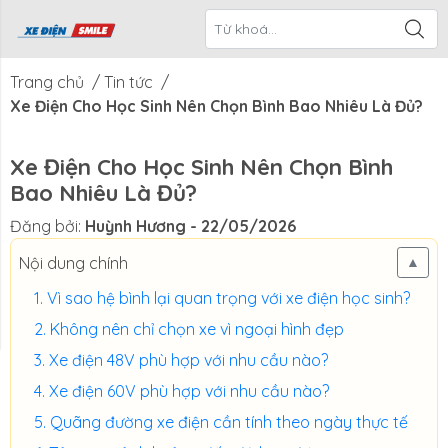
ề Xe Điện
CTKM Tháng
Blog
Liên Hệ
Smile
Trang chủ
/
Tin tức
/
Xe Điện Cho Học Sinh Nên Chọn Bình Bao Nhiêu Là Đủ?
Xe Điện Cho Học Sinh Nên Chọn Bình
Bao Nhiêu Là Đủ?
Đăng bởi:
Huỳnh Hương
- 22/05/2026
Nội dung chính
▲
Vì sao hệ bình lại quan trọng với xe điện học sinh?
Không nên chỉ chọn xe vì ngoại hình đẹp
Xe điện 48V phù hợp với nhu cầu nào?
Xe điện 60V phù hợp với nhu cầu nào?
Quãng đường xe điện cần tính theo ngày thực tế