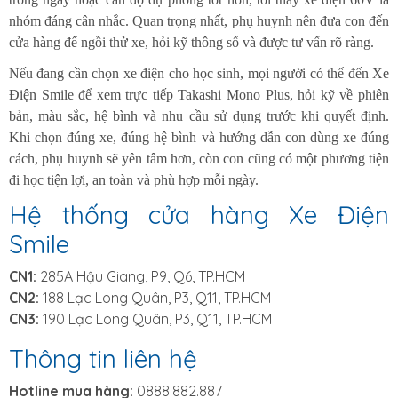
nhóm đáng cân nhắc. Quan trọng nhất, phụ huynh nên đưa con đến
cửa hàng để ngồi thử xe, hỏi kỹ thông số và được tư vấn rõ ràng.
Nếu đang cần chọn xe điện cho học sinh, mọi người có thể đến Xe
Điện Smile để xem trực tiếp Takashi Mono Plus, hỏi kỹ về phiên
bản, màu sắc, hệ bình và nhu cầu sử dụng trước khi quyết định.
Khi chọn đúng xe, đúng hệ bình và hướng dẫn con dùng xe đúng
cách, phụ huynh sẽ yên tâm hơn, còn con cũng có một phương tiện
đi học tiện lợi, an toàn và phù hợp mỗi ngày.
Hệ thống cửa hàng Xe Điện
Smile
CN1:
285A Hậu Giang, P9, Q6, TP.HCM
CN2:
188 Lạc Long Quân, P3, Q11, TP.HCM
CN3:
190 Lạc Long Quân, P3, Q11, TP.HCM
Thông tin liên hệ
Hotline mua hàng:
0888.882.887