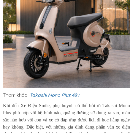
Tham khảo:
Takashi Mono Plus 48v
Khi đến Xe Điện Smile, phụ huynh có thể hỏi rõ Takashi Mono
Plus phù hợp với hệ bình nào, quãng đường sử dụng ra sao, màu
sắc nào hợp với con và xe có đáp ứng được lịch đi học hằng ngày
hay không. Đặc biệt, với những gia đình đang phân vân xe điện