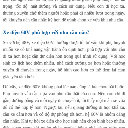
trọng, tốc độ, mặt đường và cách sử dụng. Nếu con đi học xa,
thường xuyên chở thêm người hoặc phải đi nhiều lượt trong ngày,
tôi khuyên nên cân nhắc kỹ hơn để tránh chọn xe vừa khít nhu cầu.
Xe điện 60V phù hợp với nhu cầu nào?
So với hệ 48V, xe điện 60V thường được tôi tư vấn khi phụ huynh
muốn xe có khả năng vận hành ổn định hơn, phù hợp với nhu cầu
đi xa hơn hoặc cần dư điện hơn trong quá trình sử dụng. Với học
sinh có lịch học thêm nhiều, nhà cách trường xa hơn hoặc thường
xuyên di chuyển trong ngày, hệ bình cao hơn có thể đem lại cảm
giác yên tâm hơn.
Dù vậy, xe điện 60V không phải lúc nào cũng là lựa chọn bắt buộc.
Phụ huynh vẫn cần dựa vào nhu cầu thật của con. Nếu con chỉ đi
gần, đường bằng và mỗi ngày di chuyển ít, tôi thấy một mẫu xe vừa
đủ có thể hợp lý hơn. Ngược lại, nếu quãng đường đi học khá xa,
cần xe đầm hơn và có độ dự phòng tốt hơn, hệ 60V là nhóm đáng
cân nhắc. Khi tự hỏi xe điện cho học sinh nên chọn bình bao nhiêu,
điều quan trọng tôi muốn nhấn mạnh không phải chọn mức cao