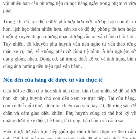
với nhiều bạn cần phương tiện đi học hằng ngày trong phạm vi vừa
phải.
Trong khi đó, xe điện 60V phù hợp hơn với trường hợp con đi xa
hơn, lịch học thêm nhiều hơn, cần xe có độ dự phòng tốt hơn hoặc
thường xuyên đi qua những đoạn đường cần xe vận hành chắc hơn.
Tuy nhiên, tôi khuyên phụ huynh vẫn nên nghe tư vấn theo từng
mẫu xe cụ thể, vì không phải cứ cùng hệ bình là trải nghiệm sử
dụng giống nhau. Động cơ, tải trọng, thiết kế xe và tình trạng bình
cũng ảnh hưởng đến hiệu quả vận hành.
Nên đến cửa hàng để được tư vấn thực tế
Câu hỏi xe điện cho học sinh nên chọn bình bao nhiêu sẽ dễ trả lời
hơn khi phụ huynh cho con đến xem xe trực tiếp. Tại cửa hàng,
con có thể ngồi thử, kiểm tra chiều cao yên, tay lái, độ rộng sàn để
chân và cảm giác điều khiển. Phụ huynh cũng có thể hỏi kỹ về
quãng đường xe điện, hệ bình, tải trọng, bảo hành và cách sạc.
Việc được tư vấn trực tiếp giúp gia đình tránh chọn xe theo cảm
tính. Đôi khi, mẫu xe con thích chưa chắc đã phù hợp nhất. Ngược