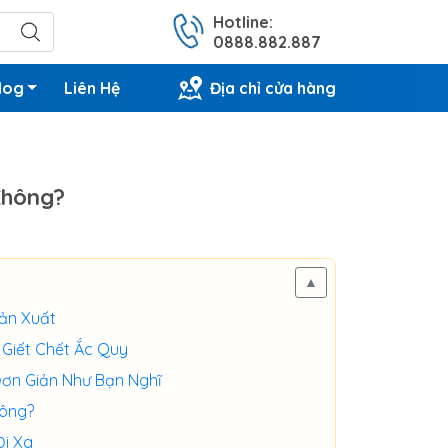
Hotline:
0888.882.887
log
Liên Hệ
Địa chỉ cửa hàng
Không?
▲
Sản Xuất
 Giết Chết Ắc Quy
Đơn Giản Như Bạn Nghĩ
hông?
Đi Xa