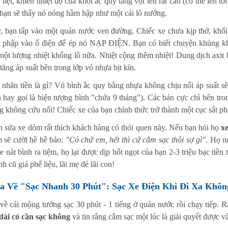
liệt, khiến nhiệt độ của khối ắc quy tăng vọt lên rất cao (có thể lên 
 bạn sẽ thấy nó nóng hầm hập như một cái lò nướng.
, bạn tấp vào một quán nước ven đường. Chiếc xe chưa kịp thở, khối
 phập vào ổ điện để ép nó NẠP ĐIỆN. Bạn có biết chuyện khủng khiế
 một lượng nhiệt khổng lồ nữa. Nhiệt cộng thêm nhiệt! Dung dịch axit b
tăng áp suất bên trong lớp vỏ nhựa bịt kín.
 nhãn tiền là gì? Vỏ bình ắc quy bằng nhựa không chịu nổi áp suất s
h hay gọi là hiện tượng bình "chửa 9 tháng"). Các bản cực chì bên tron
ng không cứu nổi! Chiếc xe của bạn chính thức trở thành một cục sắt ph
 sửa xe dỏm rất thích khách hàng có thói quen này. Nếu bạn hỏi họ
x
 sẽ cười hề hề bảo:
"Có chứ em, hết thì cứ cắm sạc thôi sợ gì"
. Họ n
xe nát bình ra tiệm, họ lại được dịp hốt ngọt của bạn 2-3 triệu bạc ti
h cũ giá phế liệu, lãi mẹ đẻ lãi con!
a Về "Sạc Nhanh 30 Phút": Sạc Xe Điện Khi Đi Xa Khô
 về cái mộng tưởng sạc 30 phút - 1 tiếng ở quán nước rồi chạy tiếp. 
ài có cần sạc không
và tin rằng cắm sạc một lúc là giải quyết được v