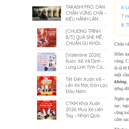
TAKASHI PRO: DÀN
L
CHÂN VỮNG CHÃI –
H
KIÊU HÃNH LÀM
CHỦ MỌI ĐỊA HÌNH
T
[CHƯƠNG TRÌNH
8/3] QUÀ SHE MÊ,
CHUẨN GU KHỎI
Chào cả
CHÊ CÙNG XE ĐIỆN
Hôm nay
[Valentine 2026]
SMILE
Rước Xế Về Dinh –
cùng. Cứ
Lung Linh Tình Cảm
tà tà t
Cùng Xe Điện Smile
một câu
Tết Đến Xuân Về –
không
,
Lên Xe Mới, Đón Lộc
tiếng đ
Đầu Năm
Nghe qu
CTKM Khai Xuân
sạc, ng
2026: Mua Xe Liền
cũng to
Tay – Nhận Quà
cắm sạc 
Cực Hấp Dẫn