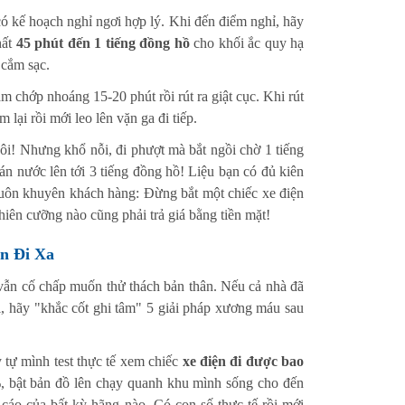
có kế hoạch nghỉ ngơi hợp lý. Khi đến điểm nghỉ, hãy
hất
45 phút đến 1 tiếng đồng hồ
cho khối ắc quy hạ
 cắm sạc.
ắm chớp nhoáng 15-20 phút rồi rút ra giật cục. Khi rút
lại rồi mới leo lên vặn ga đi tiếp.
hôi! Nhưng khổ nỗi, đi phượt mà bắt ngồi chờ 1 tiếng
uán nước lên tới 3 tiếng đồng hồ! Liệu bạn có đủ kiên
luôn khuyên khách hàng: Đừng bắt một chiếc xe điện
iên cưỡng nào cũng phải trả giá bằng tiền mặt!
ện Đi Xa
 vẫn cố chấp muốn thử thách bản thân. Nếu cả nhà đã
, hãy "khắc cốt ghi tâm" 5 giải pháp xương máu sau
 tự mình test thực tế xem chiếc
xe điện đi được bao
%, bật bản đồ lên chạy quanh khu mình sống cho đến
g cáo của bất kỳ hãng nào. Có con số thực tế rồi mới