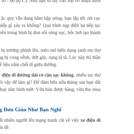
tới 50 - 60 độ C). Nếu bạn sờ tay vào lớp vỏ nhựa dưới
 ắc quy vẫn đang hầm hập nóng, bạn lập tức rút cục
p gì xảy ra không? Quá trình nạp điện lại tiếp tục
ên trong bình bị đun sôi sùng sục, bốc hơi tạo thành
ẽ bị trương phình lên, méo mó biến dạng (anh em thợ
g bị cong vênh, đứt gãy, rụng lả tả. Lúc này thì thần
ế liệu nằm chết dí giữa đường.
e điện đi đường dài có cần sạc không
, nhiều tay thợ
ói vậy để làm gì? Để dăm bữa nửa tháng sau bạn dắt
ền thay dàn bình mới. Vừa bán được hàng, vừa thu mua
ng Đơn Giản Như Bạn Nghĩ
Rất nhiều người lên mạng tranh cãi về việc
xe điện đi
ấn đề.