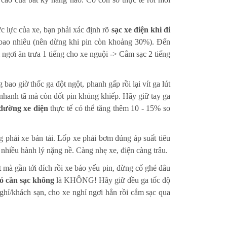
 lực của xe, bạn phải xác định rõ
sạc xe điện khi đi
ố bao nhiêu (nên dừng khi pin còn khoảng 30%). Đến
ngơi ăn trưa 1 tiếng cho xe nguội -> Cắm sạc 2 tiếng
bao giờ thốc ga đột ngột, phanh gấp rồi lại vít ga lút
 nhanh tã mà còn đốt pin khủng khiếp. Hãy giữ tay ga
đường xe điện
thực tế có thể tăng thêm 10 - 15% so
 phải xe bán tải. Lốp xe phải bơm đúng áp suất tiêu
nhiều hành lý nặng nề. Càng nhẹ xe, điện càng trâu.
mà gần tới đích rồi xe báo yếu pin, đừng cố ghé đâu
có cần sạc không
là KHÔNG! Hãy giữ đều ga tốc độ
nghỉ/khách sạn, cho xe nghỉ ngơi hẳn rồi cắm sạc qua