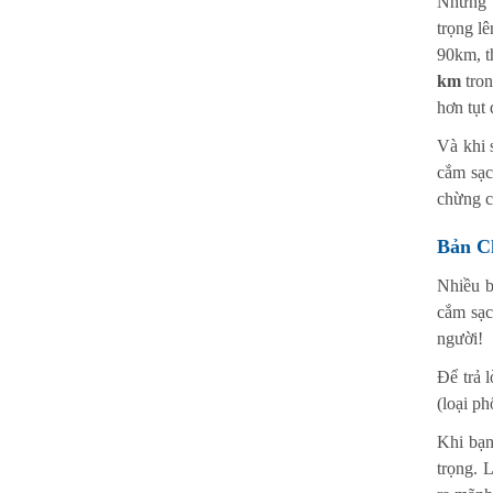
Nhưng t
trọng l
90km, t
km
tron
hơn tụt
Và khi s
cắm sạc
chừng c
Bản C
Nhiều b
cắm sạc
người!
Để trả 
(loại ph
Khi bạn
trọng. 