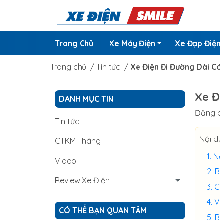
Trang Chủ
Xe Máy Điện
Xe Đạp Điệ
Trang chủ
/
Tin tức
/
Xe Điện Đi Đường Dài C
Xe Đ
DANH MỤC TIN
Đăng b
Tin tức
Nội d
CTKM Tháng
N
Video
B
Review Xe Điện
C
V
CÓ THỂ BẠN QUAN TÂM
B