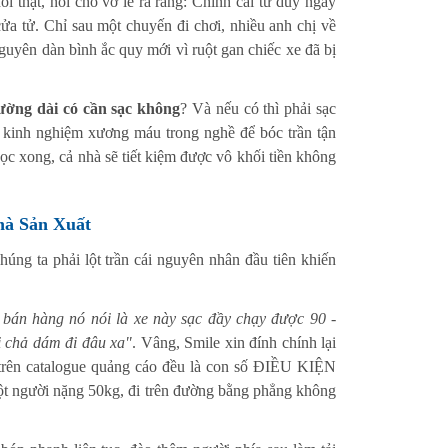
 thật, nói cho vỡ lẽ ra rằng: Chính cái tư duy ngây
ửa tử. Chỉ sau một chuyến đi chơi, nhiều anh chị về
 nguyên dàn bình ắc quy mới vì ruột gan chiếc xe đã bị
đường dài có cần sạc không
? Và nếu có thì phải sạc
 kinh nghiệm xương máu trong nghề để bóc trần tận
đọc xong, cả nhà sẽ tiết kiệm được vô khối tiền không
hà Sản Xuất
chúng ta phải lột trần cái nguyên nhân đầu tiên khiến
 bán hàng nó nói là xe này sạc đầy chạy được 90 -
ị chả dám đi đâu xa"
. Vâng, Smile xin đính chính lại
trên catalogue quảng cáo đều là con số ĐIỀU KIỆN
t người nặng 50kg, đi trên đường bằng phẳng không