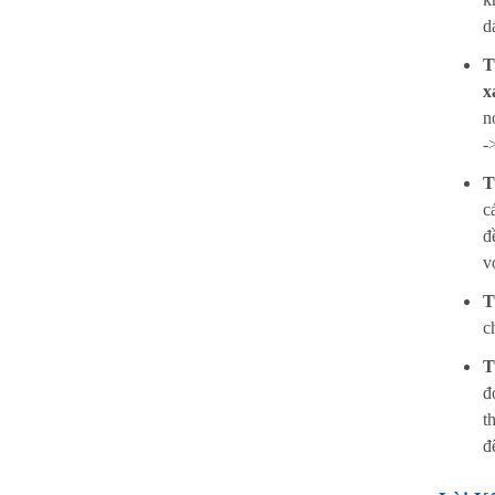
d
T
x
n
-
T
c
đ
v
T
c
T
đ
t
đ