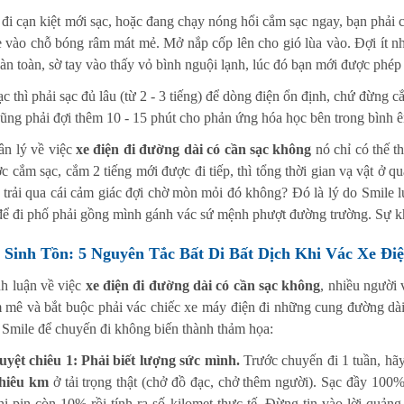
 đi cạn kiệt mới sạc, hoặc đang chạy nóng hổi cắm sạc ngay, bạn phải 
 vào chỗ bóng râm mát mẻ. Mở nắp cốp lên cho gió lùa vào. Đợi ít n
oàn toàn, sờ tay vào thấy vỏ bình nguội lạnh, lúc đó bạn mới được phép
c thì phải sạc đủ lâu (từ 2 - 3 tiếng) để dòng điện ổn định, chứ đừng c
cũng phải đợi thêm 10 - 15 phút cho phản ứng hóa học bên trong bình êm 
ân lý về việc
xe điện đi đường dài có cần sạc không
nó chỉ có thế t
c cắm sạc, cắm 2 tiếng mới được đi tiếp, thì tổng thời gian vạ vật ở q
 trải qua cái cảm giác đợi chờ mòn mỏi đó không? Đó là lý do Smile 
 để đi phố phải gồng mình gánh vác sứ mệnh phượt đường trường. Sự kh
 Sinh Tồn: 5 Nguyên Tắc Bất Di Bất Dịch Khi Vác Xe Đi
nh luận về việc
xe điện đi đường dài có cần sạc không
, nhiều người
m mê và bắt buộc phải vác chiếc xe máy điện đi những cung đường dài
 Smile để chuyến đi không biến thành thảm họa:
uyệt chiêu 1: Phải biết lượng sức mình.
Trước chuyến đi 1 tuần, hãy
hiêu km
ở tải trọng thật (chở đồ đạc, chở thêm người). Sạc đầy 100
hi pin còn 10% rồi tính ra số kilomet thực tế. Đừng tin vào lời quản