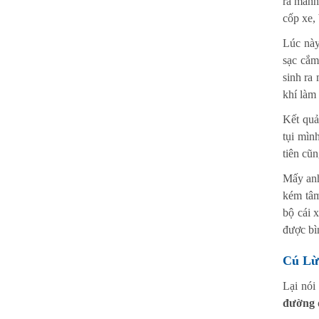
ra mãnh 
cốp xe,
Lúc này
sạc cắm
sinh ra
khí làm 
Kết quả
tụi mìn
tiên cũ
Mấy anh
kém tâm
bộ cái 
được bìn
Cú Lừ
Lại nói
đường d