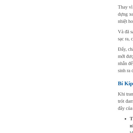
Thay vì
dựng xe
nhiệt h
Và đã sạ
sạc ra, 
Đấy, ch
mới đượ
nhẫn để
sinh ra
Bí Kíp
Khi tra
trót đa
đây của
T
n
k