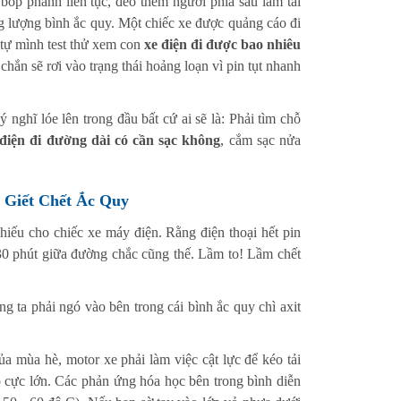
bóp phanh liên tục, đèo thêm người phía sau làm tải
ung lượng bình ắc quy. Một chiếc xe được quảng cáo đi
tự mình test thử xem con
xe điện đi được bao nhiêu
 chắn sẽ rơi vào trạng thái hoảng loạn vì pin tụt nhanh
 nghĩ lóe lên trong đầu bất cứ ai sẽ là: Phải tìm chỗ
 điện đi đường dài có cần sạc không
, cắm sạc nửa
 Giết Chết Ắc Quy
hiếu cho chiếc xe máy điện. Rằng điện thoại hết pin
30 phút giữa đường chắc cũng thế. Lầm to! Lầm chết
ng ta phải ngó vào bên trong cái bình ắc quy chì axit
a mùa hè, motor xe phải làm việc cật lực để kéo tải
 cực lớn. Các phản ứng hóa học bên trong bình diễn