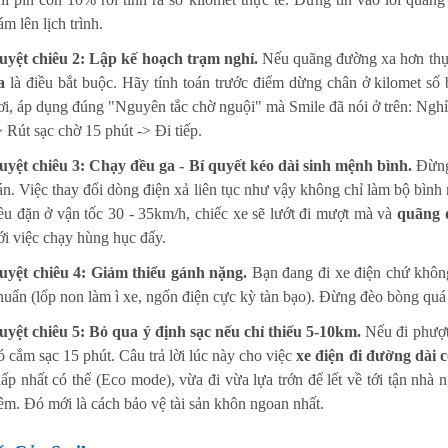
ám lên lịch trình.
uyệt chiêu 2: Lập kế hoạch trạm nghỉ.
Nếu quãng đường xa hơn thực
a
là điều bắt buộc. Hãy tính toán trước điểm dừng chân ở kilomet s
ơi, áp dụng đúng "Nguyên tắc chờ nguội" mà Smile đã nói ở trên: Nghỉ 
> Rút sạc chờ 15 phút -> Đi tiếp.
uyệt chiêu 3: Chạy đều ga - Bí quyết kéo dài sinh mệnh bình.
Đừng 
án. Việc thay đổi dòng điện xả liên tục như vậy không chỉ làm bộ bình
ều đặn ở vận tốc 30 - 35km/h, chiếc xe sẽ lướt đi mượt mà và
quãng 
ới việc chạy hùng hục đấy.
uyệt chiêu 4: Giảm thiểu gánh nặng.
Bạn đang đi xe điện chứ không
huẩn (lốp non làm ì xe, ngốn điện cực kỳ tàn bạo). Đừng đèo bòng quá 
uyệt chiêu 5: Bỏ qua ý định sạc nếu chỉ thiếu 5-10km.
Nếu đi phượt 
ó cắm sạc 15 phút. Câu trả lời lúc này cho việc
xe điện đi đường dài 
hấp nhất có thể (Eco mode), vừa đi vừa lựa trớn để lết về tới tận nhà 
êm. Đó mới là cách bảo vệ tài sản khôn ngoan nhất.