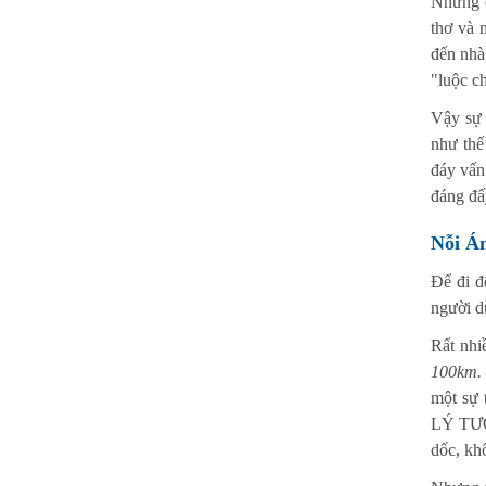
Nhưng c
thơ và 
đến nhà 
"luộc ch
Vậy sự 
như thế
đáy vấn
đáng đấ
Nỗi Á
Để đi đ
người d
Rất nhi
100km. 
một sự 
LÝ TƯỞN
dốc, kh