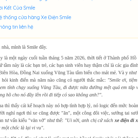
ời Kết Của Smile
ệ thống cửa hàng Xe Điện Smile
hông tin liên hệ
 nhà, mình là Smile đây.
 là một ngày cuối tuần tháng 5 năm 2026, thời tiết ở Thành phố H
 tầm này là các bạn trẻ, các bạn sinh viên hay thậm chí là các gia đình
ừ Biên Hòa, Đồng Nai xuống Vũng Tàu tắm biển cho mát mẻ. Và y như rằ
 hỏi kinh điển mà năm nào cũng có người thắc mắc:
"Smile ơi, tiệ
 em tính chạy xuống Vũng Tàu, đi được nửa đường mệt quá em tấp 
ồng hồ cho nó đầy lên rồi đi tiếp có sao không anh?"
.
a thì thấy cái kế hoạch này nó hợp tình hợp lý, nó logic đến mức hoà
ười nghỉ ngơi thì xe cũng được "ăn", một công đôi việc, sướng tai s
àn tư vấn kiểu "văn vở" như thế:
"Ui xời, anh chị cứ xách
xe điện đi 
một chốc là lại vi vu"
.