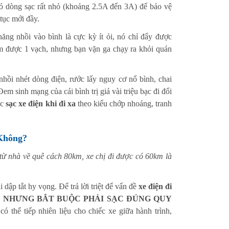
có dòng sạc rất nhỏ (khoảng 2.5A đến 3A) để bảo vệ
 tục mới đầy.
ăng nhồi vào bình là cực kỳ ít ỏi, nó chỉ đẩy được
m được 1 vạch, nhưng bạn vặn ga chạy ra khỏi quán
nhồi nhét dòng điện, rước lấy nguy cơ nổ bình, chai
m sinh mạng của cái bình trị giá vài triệu bạc đi đổi
ệc
sạc xe điện khi đi xa
theo kiểu chớp nhoáng, tranh
Không?
i từ nhà về quê cách 80km, xe chị đi được có 60km là
dập tắt hy vọng. Để trả lời triệt để vấn đề
xe điện đi
, NHƯNG BẮT BUỘC PHẢI SẠC ĐÚNG QUY
ó thể tiếp nhiên liệu cho chiếc xe giữa hành trình,