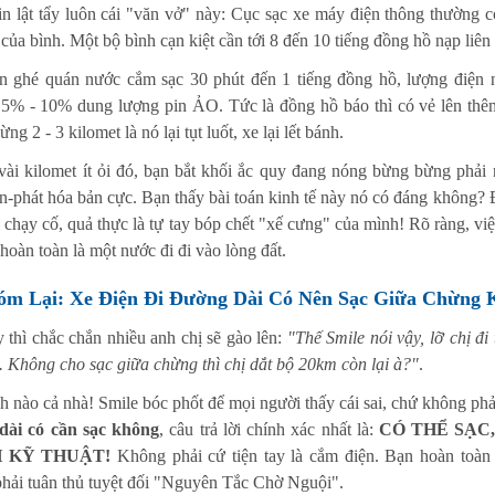
in lật tẩy luôn cái "văn vở" này: Cục sạc xe máy điện thông thường 
 của bình. Một bộ bình cạn kiệt cần tới 8 đến 10 tiếng đồng hồ nạp liên
n ghé quán nước cắm sạc 30 phút đến 1 tiếng đồng hồ, lượng điện n
5% - 10% dung lượng pin ẢO. Tức là đồng hồ báo thì có vẻ lên thê
ng 2 - 3 kilomet là nó lại tụt luốt, xe lại lết bánh.
 vài kilomet ít ỏi đó, bạn bắt khối ắc quy đang nóng bừng bừng phải 
n-phát hóa bản cực. Bạn thấy bài toán kinh tế này nó có đáng không? Đe
 chạy cố, quả thực là tự tay bóp chết "xế cưng" của mình! Rõ ràng, vi
hoàn toàn là một nước đi đi vào lòng đất.
óm Lại: Xe Điện Đi Đường Dài Có Nên Sạc Giữa Chừng 
 thì chắc chắn nhiều anh chị sẽ gào lên:
"Thế Smile nói vậy, lỡ chị đ
n. Không cho sạc giữa chừng thì chị dắt bộ 20km còn lại à?"
.
h nào cả nhà! Smile bóc phốt để mọi người thấy cái sai, chứ không phải 
dài có cần sạc không
, câu trả lời chính xác nhất là:
CÓ THỂ SẠC
 KỸ THUẬT!
Không phải cứ tiện tay là cắm điện. Bạn hoàn toàn c
hải tuân thủ tuyệt đối "Nguyên Tắc Chờ Nguội".