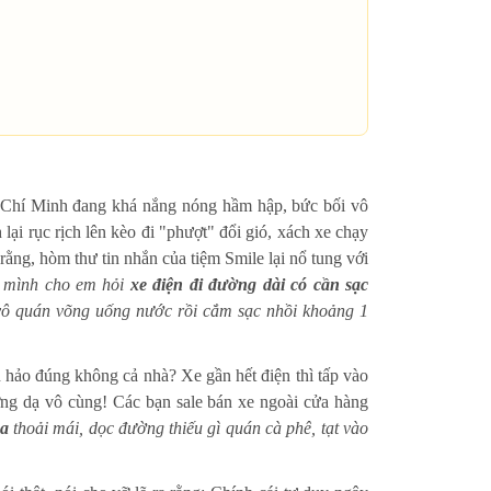
ồ Chí Minh đang khá nắng nóng hầm hập, bức bối vô
 lại rục rịch lên kèo đi "phượt" đổi gió, xách xe chạy
ng, hòm thư tin nhắn của tiệm Smile lại nổ tung với
m mình cho em hỏi
xe điện đi đường dài có cần sạc
vô quán võng uống nước rồi cắm sạc nhồi khoảng 1
n hảo đúng không cả nhà? Xe gần hết điện thì tấp vào
ướng dạ vô cùng! Các bạn sale bán xe ngoài cửa hàng
xa
thoải mái, dọc đường thiếu gì quán cà phê, tạt vào