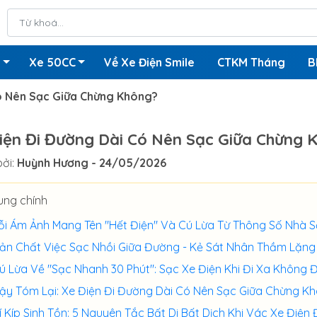
n
Xe 50CC
Về Xe Điện Smile
CTKM Tháng
B
ó Nên Sạc Giữa Chừng Không?
iện Đi Đường Dài Có Nên Sạc Giữa Chừng 
ởi:
Huỳnh Hương
- 24/05/2026
ung chính
ỗi Ám Ảnh Mang Tên "Hết Điện" Và Cú Lừa Từ Thông Số Nhà 
ản Chất Việc Sạc Nhồi Giữa Đường - Kẻ Sát Nhân Thầm Lặng
ú Lừa Về "Sạc Nhanh 30 Phút": Sạc Xe Điện Khi Đi Xa Không 
ậy Tóm Lại: Xe Điện Đi Đường Dài Có Nên Sạc Giữa Chừng K
í Kíp Sinh Tồn: 5 Nguyên Tắc Bất Di Bất Dịch Khi Vác Xe Điện 