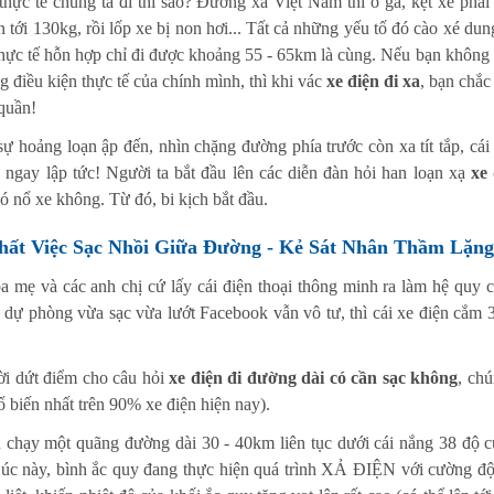
hực tế chúng ta đi thì sao? Đường xá Việt Nam thì ổ gà, kẹt xe phải 
ên tới 130kg, rồi lốp xe bị non hơi... Tất cả những yếu tố đó cào xé d
hực tế hỗn hợp chỉ đi được khoảng 55 - 65km là cùng. Nếu bạn không 
g điều kiện thực tế của chính mình, thì khi vác
xe điện đi xa
, bạn chắc
 quần!
ự hoảng loạn ập đến, nhìn chặng đường phía trước còn xa tít tắp, cái ý
 ngay lập tức! Người ta bắt đầu lên các diễn đàn hỏi han loạn xạ
xe
ó nổ xe không. Từ đó, bi kịch bắt đầu.
hất Việc Sạc Nhồi Giữa Đường - Kẻ Sát Nhân Thầm Lặng
a mẹ và các anh chị cứ lấy cái điện thoại thông minh ra làm hệ quy c
 dự phòng vừa sạc vừa lướt Facebook vẫn vô tư, thì cái xe điện cắm 
lời dứt điểm cho câu hỏi
xe điện đi đường dài có cần sạc không
, chú
ổ biến nhất trên 90% xe điện hiện nay).
 chạy một quãng đường dài 30 - 40km liên tục dưới cái nắng 38 độ củ
Lúc này, bình ắc quy đang thực hiện quá trình XẢ ĐIỆN với cường độ