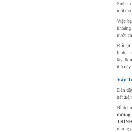
Smile x
tuổi thọ
Việc bạ
khoảng 
nước chừ
Đổi lại
bình, su
lấy 3km
thủ này 
Vậy T
Đến đây
hết điệ
Bình tĩn
đường 
TRÌNH
nhưng p