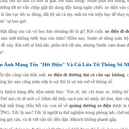
uộc đời nó đâu có như là giấc mơ màu hồng! Smile phải nói thẳng, nói
những lời tư vấn chộp giật đó đang đẩy hàng ngàn chiếc xe điện vào c
là ôm cục tức to đùng, dắt bộ sái cả tay, mất toi vài triệu bạc để thay
ín" tự bao giờ.
thật đằng sau cái vỏ bọc hào nhoáng đó là gì? Rốt cuộc
xe điện đi 
 nào mới không rước họa vào thân? Hôm nay, Smile sẽ dùng toàn bộ
 đề này. Bài viết sẽ khá dài, phân tích rất sâu, nhưng Smile cam đoan 
y!
m Ảnh Mang Tên "Hết Điện" Và Cú Lừa Từ Thông Số N
ến tận cùng của thắc mắc
xe điện đi đường dài có cần sạc không
, 
ùng lúc nào cũng nơm nớp lo sợ: Đó là sự mù mờ về thông số.
ều khách hàng đến tiệm mình bảo:
"Em ơi, lúc chị mua xe, thằng bé
Thế mà chị đi mới có 50km đã thấy vạch pin nó nháy đỏ lòm, làm ch
thật mất lòng: Hầu hết các con số về
quãng đường xe điện
được in 
G. Tức là sao? Tức là người ta thử nghiệm trong phòng lab, chở mộ
ông gió cản, và đi với vận tốc đều đặn 30km/h không phanh gấp.