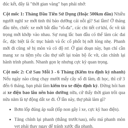
đúc kết, đây là "thời gian vàng" bạn phải nhớ:
Cột mốc 1: Tháng Đầu Tiên Sử Dụng (Hoặc 500km đầu)
Nhiều
người nghĩ xe mới tinh thì bảo dưỡng cái nỗi gì? Sai lầm! Ở tháng
đầu tiên, chiếc xe mới bắt đầu "rô-đa", các chi tiết cơ khí, ốc vít tải
trọng mới khớp vào nhau. Sự rung lắc ban đầu có thể làm các đai
ốc, đặc biệt là ốc trục bánh và ốc cổ phốt bị nới lỏng nhẹ. Phanh
mới đi cũng sẽ bị mòn và có độ rơ. Ở giai đoạn này, bạn chỉ cần
mang xe ra tiệm yêu cầu thợ siết lại toàn bộ ốc vít, căn chỉnh lại
hành trình phanh. Nhanh gọn lẹ nhưng cực kỳ quan trọng.
Cột mốc 2: Cứ Sau Mỗi 3 - 6 Tháng (Kiểm tra định kỳ nhanh)
Nếu ngày nào cũng chạy mười mấy cây số đi làm, đi học, thì cứ 3
đến 6 tháng, bạn phải làm
kiểm tra xe điện định kỳ
. Đừng hỏi han
ai
xe điện bao lâu nên bảo dưỡng
nữa, cứ thấy thời gian trôi qua
nửa năm là tự động dắt xe đi. Ở lần này, thợ phải làm gì?
Bơm lốp đúng áp suất (lốp non gây ì xe, cực kỳ hao điện).
Tăng chỉnh lại phanh (thắng trước/sau), nếu má phanh mòn
vẹt phải thay ngay để tránh xước đĩa phanh.