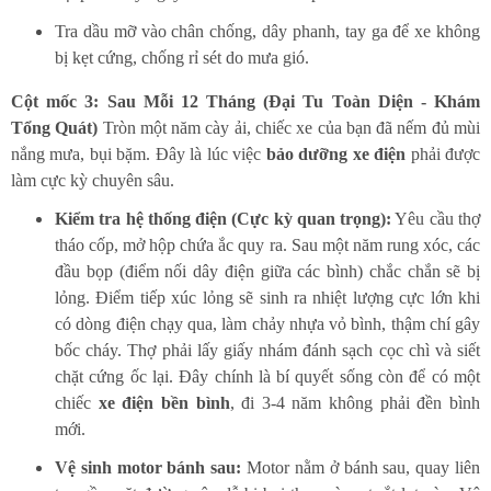
Tra dầu mỡ vào chân chống, dây phanh, tay ga để xe không
bị kẹt cứng, chống rỉ sét do mưa gió.
Cột mốc 3: Sau Mỗi 12 Tháng (Đại Tu Toàn Diện - Khám
Tổng Quát)
Tròn một năm cày ải, chiếc xe của bạn đã nếm đủ mùi
nắng mưa, bụi bặm. Đây là lúc việc
bảo dưỡng xe điện
phải được
làm cực kỳ chuyên sâu.
Kiểm tra hệ thống điện (Cực kỳ quan trọng):
Yêu cầu thợ
tháo cốp, mở hộp chứa ắc quy ra. Sau một năm rung xóc, các
đầu bọp (điểm nối dây điện giữa các bình) chắc chắn sẽ bị
lỏng. Điểm tiếp xúc lỏng sẽ sinh ra nhiệt lượng cực lớn khi
có dòng điện chạy qua, làm chảy nhựa vỏ bình, thậm chí gây
bốc cháy. Thợ phải lấy giấy nhám đánh sạch cọc chì và siết
chặt cứng ốc lại. Đây chính là bí quyết sống còn để có một
chiếc
xe điện bền bình
, đi 3-4 năm không phải đền bình
mới.
Vệ sinh motor bánh sau:
Motor nằm ở bánh sau, quay liên