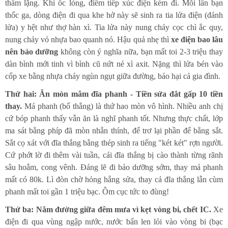
thầm lặng. Khi ốc lỏng, điểm tiếp xúc điện kém đi. Mỗi lần bạn
thốc ga, dòng điện đi qua khe hở này sẽ sinh ra tia lửa điện (đánh
lửa) y hệt như thợ hàn xì. Tia lửa này nung chảy cọc chì ắc quy,
nung chảy vỏ nhựa bao quanh nó. Hậu quả nhẹ thì
xe điện bao lâu
nên bảo dưỡng
không còn ý nghĩa nữa, bạn mất toi 2-3 triệu thay
dàn bình mới tinh vì bình cũ nứt nẻ xì axit. Nặng thì lửa bén vào
cốp xe bằng nhựa cháy ngùn ngụt giữa đường, báo hại cả gia đình.
Thứ hai: Ăn mòn mâm đĩa phanh - Tiền sửa đắt gấp 10 tiền
thay.
Má phanh (bố thắng) là thứ hao mòn vô hình. Nhiều anh chị
cứ bóp phanh thấy vẫn ăn là nghĩ phanh tốt. Nhưng thực chất, lớp
ma sát bằng phíp đã mòn nhẵn thính, để trơ lại phần đế bằng sắt.
Sắt cọ xát với đĩa thắng bằng thép sinh ra tiếng "két két" rợn người.
Cứ phớt lờ đi thêm vài tuần, cái đĩa thắng bị cào thành từng rãnh
sâu hoắm, cong vênh. Đáng lẽ đi bảo dưỡng sớm, thay má phanh
mất có 80k. Lì đòn chờ hỏng hẵng sửa, thay cả đĩa thắng lẫn cùm
phanh mất toi gần 1 triệu bạc. Ôm cục tức to đùng!
Thứ ba: Nằm đường giữa đêm mưa vì kẹt vòng bi, chết IC.
Xe
điện đi qua vùng ngập nước, nước bẩn len lỏi vào vòng bi (bạc