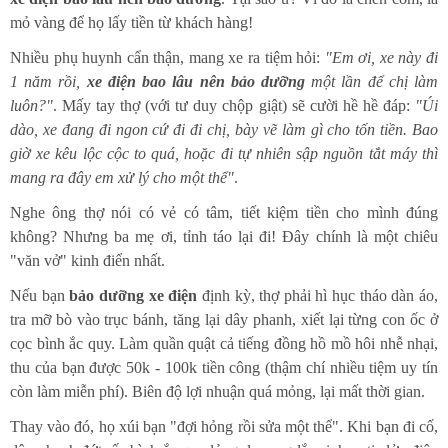
mỏ vàng để họ lấy tiền từ khách hàng!
Nhiều phụ huynh cẩn thận, mang xe ra tiệm hỏi:
"Em ơi, xe này đi
1 năm rồi,
xe điện bao lâu nên bảo dưỡng
một lần để chị làm
luôn?"
. Mấy tay thợ (với tư duy chộp giật) sẽ cười hề hề đáp:
"Úi
dào, xe đang đi ngon cứ đi đi chị, bày vẽ làm gì cho tốn tiền. Bao
giờ xe kêu lộc cộc to quá, hoặc đi tự nhiên sập nguồn tắt máy thì
mang ra đây em xử lý cho một thể"
.
Nghe ông thợ nói có vẻ có tâm, tiết kiệm tiền cho mình đúng
không? Nhưng ba mẹ ơi, tỉnh táo lại đi! Đây chính là một chiêu
"văn vở" kinh điển nhất.
Nếu bạn
bảo dưỡng xe điện
định kỳ, thợ phải hì hục tháo dàn áo,
tra mỡ bò vào trục bánh, tăng lại dây phanh, xiết lại từng con ốc ở
cọc bình ắc quy. Làm quần quật cả tiếng đồng hồ mồ hôi nhễ nhại,
thu của bạn được 50k - 100k tiền công (thậm chí nhiều tiệm uy tín
còn làm miễn phí). Biên độ lợi nhuận quá mỏng, lại mất thời gian.
Thay vào đó, họ xúi bạn "đợi hỏng rồi sửa một thể". Khi bạn đi cố,