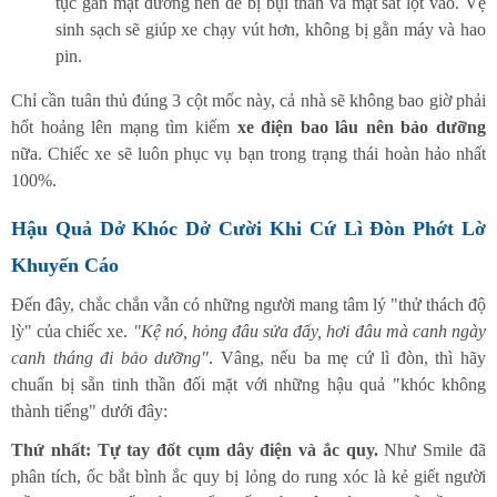
tục gần mặt đường nên dễ bị bụi than và mạt sắt lọt vào. Vệ
sinh sạch sẽ giúp xe chạy vút hơn, không bị gằn máy và hao
pin.
Chỉ cần tuân thủ đúng 3 cột mốc này, cả nhà sẽ không bao giờ phải
hốt hoảng lên mạng tìm kiếm
xe điện bao lâu nên bảo dưỡng
nữa. Chiếc xe sẽ luôn phục vụ bạn trong trạng thái hoàn hảo nhất
100%.
Hậu Quả Dở Khóc Dở Cười Khi Cứ Lì Đòn Phớt Lờ
Khuyến Cáo
Đến đây, chắc chắn vẫn có những người mang tâm lý "thử thách độ
lỳ" của chiếc xe.
"Kệ nó, hỏng đâu sửa đấy, hơi đâu mà canh ngày
canh tháng đi bảo dưỡng"
. Vâng, nếu ba mẹ cứ lì đòn, thì hãy
chuẩn bị sẵn tinh thần đối mặt với những hậu quả "khóc không
thành tiếng" dưới đây:
Thứ nhất: Tự tay đốt cụm dây điện và ắc quy.
Như Smile đã
phân tích, ốc bắt bình ắc quy bị lỏng do rung xóc là kẻ giết người