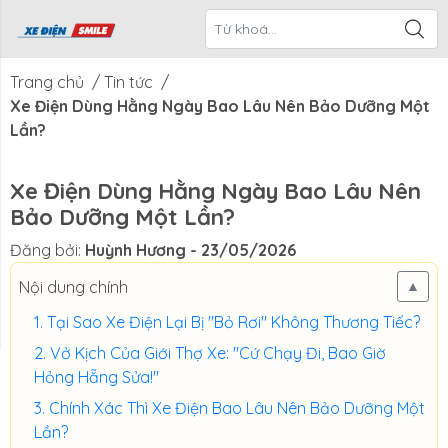
ề Xe Điện
CTKM Tháng
Blog
Liên Hệ
Smile
Trang chủ
/
Tin tức
/
Xe Điện Dùng Hằng Ngày Bao Lâu Nên Bảo Dưỡng Một
Lần?
Xe Điện Dùng Hằng Ngày Bao Lâu Nên
Bảo Dưỡng Một Lần?
Đăng bởi:
Huỳnh Hương
- 23/05/2026
Nội dung chính
▲
Tại Sao Xe Điện Lại Bị "Bỏ Rơi" Không Thương Tiếc?
Vở Kịch Của Giới Thợ Xe: "Cứ Chạy Đi, Bao Giờ
Hỏng Hẵng Sửa!"
Chính Xác Thì Xe Điện Bao Lâu Nên Bảo Dưỡng Một
Lần?