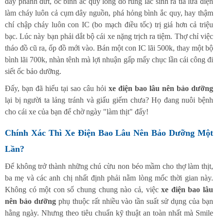
dây phanh đứt, ốc bình ắc quy lỏng do rung lắc sinh ra tia lửa điện
làm cháy luôn cả cụm dây nguồn, phá hỏng bình ắc quy, hay thậm
chí chập cháy luôn con IC (bo mạch điều tốc) trị giá hơn cả triệu
bạc. Lúc này bạn phải dắt bộ cái xe nặng trịch ra tiệm. Thợ chỉ việc
tháo đồ cũ ra, ốp đồ mới vào. Bán một con IC lãi 500k, thay một bộ
bình lãi 700k, nhàn tênh mà lợi nhuận gấp mấy chục lần cái công đi
siết ốc bảo dưỡng.
Đấy, bạn đã hiểu tại sao câu hỏi
xe điện bao lâu nên bảo dưỡng
lại bị người ta lảng tránh và giấu giếm chưa? Họ đang nuôi bệnh
cho cái xe của bạn để chờ ngày "làm thịt" đấy!
Chính Xác Thì Xe Điện Bao Lâu Nên Bảo Dưỡng Một
Lần?
Để không trở thành những chú cừu non béo mầm cho thợ làm thịt,
ba mẹ và các anh chị nhất định phải nằm lòng mốc thời gian này.
Không có một con số chung chung nào cả, việc
xe điện bao lâu
nên bảo dưỡng
phụ thuộc rất nhiều vào tần suất sử dụng của bạn
hằng ngày. Nhưng theo tiêu chuẩn kỹ thuật an toàn nhất mà Smile