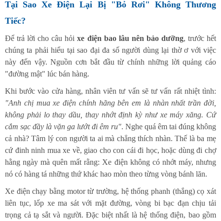
Tại Sao Xe Điện Lại Bị "Bỏ Rơi" Không Thương
Tiếc?
Để trả lời cho câu hỏi
xe điện bao lâu nên bảo dưỡng
, trước hết
chúng ta phải hiểu tại sao đại đa số người dùng lại thờ ơ với việc
này đến vậy. Nguồn cơn bắt đầu từ chính những lời quảng cáo
"đường mật" lúc bán hàng.
Khi bước vào cửa hàng, nhân viên tư vấn sẽ tư vấn rất nhiệt tình:
"Anh chị mua xe điện chính hãng bên em là nhàn nhất trần đời,
không phải lo thay dầu, thay nhớt định kỳ như xe máy xăng. Cứ
cắm sạc đầy là vặn ga lướt đi êm ru"
. Nghe quá êm tai đúng không
cả nhà? Tâm lý con người ta ai mà chẳng thích nhàn. Thế là ba mẹ
cứ đinh ninh mua xe về, giao cho con cái đi học, hoặc dùng đi chợ
hằng ngày mà quên mất rằng: Xe điện không có nhớt máy, nhưng
nó có hàng tá những thứ khác hao mòn theo từng vòng bánh lăn.
Xe điện chạy bằng motor từ trường, hệ thống phanh (thắng) cọ xát
liên tục, lốp xe ma sát với mặt đường, vòng bi bạc đạn chịu tải
trọng cả tạ sắt và người. Đặc biệt nhất là hệ thống điện, bao gồm