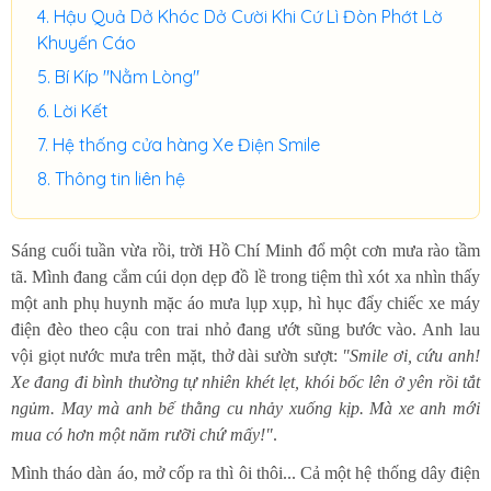
Hậu Quả Dở Khóc Dở Cười Khi Cứ Lì Đòn Phớt Lờ
Khuyến Cáo
Bí Kíp "Nằm Lòng"
Lời Kết
Hệ thống cửa hàng Xe Điện Smile
Thông tin liên hệ
Sáng cuối tuần vừa rồi, trời Hồ Chí Minh đổ một cơn mưa rào tầm
tã. Mình đang cắm cúi dọn dẹp đồ lề trong tiệm thì xót xa nhìn thấy
một anh phụ huynh mặc áo mưa lụp xụp, hì hục đẩy chiếc xe máy
điện đèo theo cậu con trai nhỏ đang ướt sũng bước vào. Anh lau
vội giọt nước mưa trên mặt, thở dài sườn sượt:
"Smile ơi, cứu anh!
Xe đang đi bình thường tự nhiên khét lẹt, khói bốc lên ở yên rồi tắt
ngủm. May mà anh bế thằng cu nhảy xuống kịp. Mà xe anh mới
mua có hơn một năm rưỡi chứ mấy!"
.
Mình tháo dàn áo, mở cốp ra thì ôi thôi... Cả một hệ thống dây điện