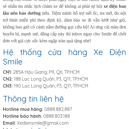
sẽ nhắn tin nhắc lịch chăm xe để không ai phải tự hỏi
xe điện bao
lâu nên bảo dưỡng
nữa. Tiệm mình hỗ trợ siết ốc, tra mỡ, đo nội
trở bình miễn phí theo định kỳ, đảm bảo xe đi vẫn lướt như gió,
không bao giờ có cảnh nằm đường gọi cứu hộ! Ai ưng cái màu đen
huyền bí, mạnh mẽ, đẳng cấp này thì inbox ngay cho Smile để chốt
đơn với giá cực sốc kèm ngập tràn quà tặng nhé!
Hệ thống cửa hàng Xe Điện
Smile
CN1:
285A Hậu Giang, P9, Q6, TP.HCM
CN2:
188 Lạc Long Quân, P3, Q11, TP.HCM
CN3:
190 Lạc Long Quân, P3, Q11, TP.HCM
Thông tin liên hệ
Hotline mua hàng:
0888.882.887
Hotline bảo hành:
0888.803.188
Email:
Xediensmile@gmail.com