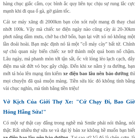
hàng chục giắc cắm, cọc bình ắc quy liên tục chịu sự rung lắc cực
mạnh khi đi qua ổ gà, gờ giảm tốc.
Cái xe máy xăng đi 2000km bạn còn xót ruột mang đi thay chai
nhớt 100k. Vậy mà chiếc xe điện ngày nào cũng cày ải 20-30km
phơi nắng dầm mưa, chở ba chở bốn, bạn lại vứt xó nó không một
lần đoái hoài. Bạn mặc định nó là một "cỗ máy cày" bất tử. Chính
sự chủ quan này biến chiếc xe trở thành một quả bom nổ chậm.
Lâu ngày, má phanh mòn tới tận sắt, ốc vít lỏng lẻo lạch cạch, dây
điện ma sát đứt vỏ bọc gây chập. Đến khi xe nằm ỳ ra đường, bạn
mới tá hỏa lên mạng tìm kiếm
xe điện bao lâu nên bảo dưỡng
thì
mọi chuyện đã quá muộn màng. Tiền sửa lúc đó không tính bằng
vài chục nghìn, mà tính bằng tiền triệu!
Vở Kịch Của Giới Thợ Xe: "Cứ Chạy Đi, Bao Giờ
Hỏng Hẵng Sửa!"
Có một sự thật cay đắng trong nghề mà Smile phải nói thẳng, nói
thật: Rất nhiều thợ sửa xe và đại lý bán xe không hề muốn bạn biết
xe điện bao lâu nên bảo dưỡng
. Tại sao ư? Vì đó là chén cơm, là