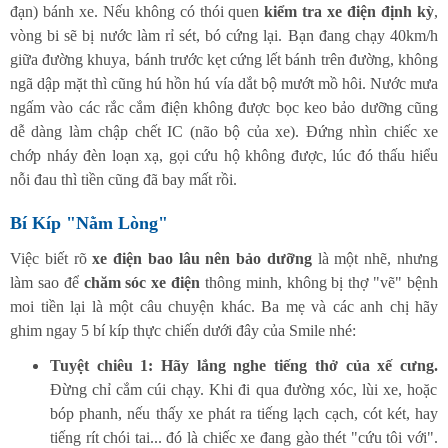
đạn) bánh xe. Nếu không có thói quen
kiểm tra xe điện định kỳ
,
vòng bi sẽ bị nước làm rỉ sét, bó cứng lại. Bạn đang chạy 40km/h
giữa đường khuya, bánh trước kẹt cứng lết bánh trên đường, không
ngã dập mặt thì cũng hú hồn hú vía dắt bộ mướt mồ hôi. Nước mưa
ngấm vào các rắc cắm điện không được bọc keo bảo dưỡng cũng
dễ dàng làm chập chết IC (não bộ của xe). Đứng nhìn chiếc xe
chớp nháy đèn loạn xạ, gọi cứu hộ không được, lúc đó thấu hiểu
nỗi đau thì tiền cũng đã bay mất rồi.
Bí Kíp "Nằm Lòng"
Việc biết rõ
xe điện bao lâu nên bảo dưỡng
là một nhẽ, nhưng
làm sao để
chăm sóc xe điện
thông minh, không bị thợ "vẽ" bệnh
moi tiền lại là một câu chuyện khác. Ba mẹ và các anh chị hãy
ghim ngay 5 bí kíp thực chiến dưới đây của Smile nhé:
Tuyệt chiêu 1: Hãy lắng nghe tiếng thở của xế cưng.
Đừng chỉ cắm cúi chạy. Khi đi qua đường xóc, lùi xe, hoặc
bóp phanh, nếu thấy xe phát ra tiếng lạch cạch, cót két, hay
tiếng rít chói tai... đó là chiếc xe đang gào thét "cứu tôi với".