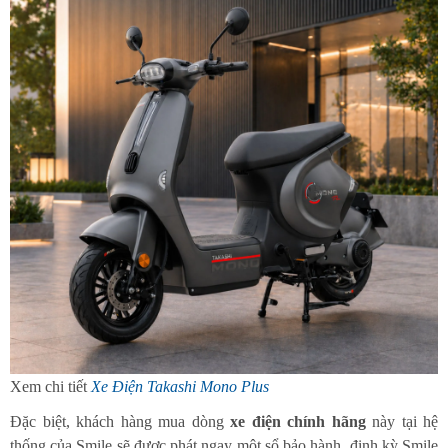
Xem chi tiết
Xe Điện Takashi Mono Plus
Đặc biệt, khách hàng mua dòng
xe điện chính hãng
này tại hệ
thống của Smile sẽ được phát ngay một sổ bảo hành, định kỳ Smile