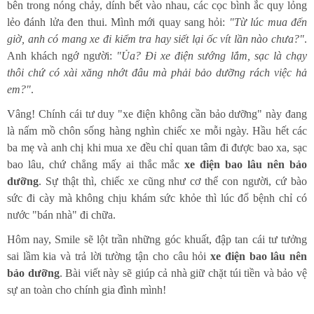
bên trong nóng chảy, dính bết vào nhau, các cọc bình ắc quy lỏng
lẻo đánh lửa đen thui. Mình mới quay sang hỏi:
"Từ lúc mua đến
giờ, anh có mang xe đi kiểm tra hay siết lại ốc vít lần nào chưa?"
.
Anh khách ngớ người:
"Ủa? Đi xe điện sướng lắm, sạc là chạy
thôi chứ có xài xăng nhớt đâu mà phải bảo dưỡng rách việc hả
em?"
.
Vâng! Chính cái tư duy "xe điện không cần bảo dưỡng" này đang
là nấm mồ chôn sống hàng nghìn chiếc xe mỗi ngày. Hầu hết các
ba mẹ và anh chị khi mua xe đều chỉ quan tâm đi được bao xa, sạc
bao lâu, chứ chẳng mấy ai thắc mắc
xe điện bao lâu nên bảo
dưỡng
. Sự thật thì, chiếc xe cũng như cơ thể con người, cứ bào
sức đi cày mà không chịu khám sức khỏe thì lúc đổ bệnh chỉ có
nước "bán nhà" đi chữa.
Hôm nay, Smile sẽ lột trần những góc khuất, đập tan cái tư tưởng
sai lầm kia và trả lời tường tận cho câu hỏi
xe điện bao lâu nên
bảo dưỡng
. Bài viết này sẽ giúp cả nhà giữ chặt túi tiền và bảo vệ
sự an toàn cho chính gia đình mình!