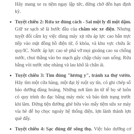
Hãy mang xe ra tiệm ngay lập tức, đừng chờ đến hạn định
kỳ.
Tuyệt chiêu 2: Rửa xe đúng cách - Sai một ly đi một dặm.
Giữ xe sạch sẽ là bước đầu của
chăm sóc xe điện
. Nhưng
tuyệt đối cấm kỵ việc dùng máy xịt rửa áp lực cao bắn trực
tiếp vào mặt đồng hồ điện tử, ổ khóa, và khu vực chứa ắc
quy/IC. Nước áp lực cao sẽ phá vỡ mọi gioăng cao su chống
nước, chui thẳng vào bo mạch gây chập cháy oan uổng. Rửa
bằng vòi nước nhẹ nhàng và lau khô là chân ái.
Tuyệt chiêu 3: Tìm đúng "lương y", tránh xa thợ vườn.
Hãy tìm một cửa hàng, một đại lý ruột uy tín, có ghi chép sổ
bảo dưỡng đàng hoàng. Những nơi làm ăn tử tế họ sẽ luôn
có quy trình đo đạc bằng máy móc và báo tình trạng trước
khi làm. Đừng tiện đường ghé bừa vào mấy tiệm sửa xe máy
vỉa hè để họ chọc ngoáy hệ thống điện, lợn lành thành lợn
què đấy.
Tuyệt chiêu 4: Sạc đúng để sống thọ.
Việc bảo dưỡng cơ