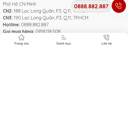
Phố Hồ Chí Minh
0888.882.887
CN2:
188 Lạc Long Quân, P.3, Q.11, TP.HCM
CN3:
190 Lạc Long Quân, P.3, Q.11, TP.HCM
Hotline:
0888.882.887
Gọi mua hàng:
0918.118.508
Hỗ trợ kỹ thuật 24/7:
0969.823.528
Trang chủ
Danh mục
Liên hệ
Email:
Xediensmile@gmai.com
Kết nối với chúng tôi
Phương thức thanh toán