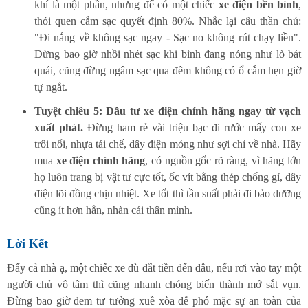
khí là một phần, nhưng để có một chiếc
xe điện bền bình
,
thói quen cắm sạc quyết định 80%. Nhắc lại câu thần chú:
"Đi nắng về không sạc ngay - Sạc no không rút chạy liền".
Đừng bao giờ nhồi nhét sạc khi bình đang nóng như lò bát
quái, cũng đừng ngâm sạc qua đêm không có ổ cắm hẹn giờ
tự ngắt.
Tuyệt chiêu 5: Đầu tư xe điện chính hãng ngay từ vạch
xuất phát.
Đừng ham rẻ vài triệu bạc đi rước mấy con xe
trôi nổi, nhựa tái chế, dây điện mỏng như sợi chỉ về nhà. Hãy
mua
xe điện chính hãng
, có nguồn gốc rõ ràng, vì hãng lớn
họ luôn trang bị vật tư cực tốt, ốc vít bằng thép chống gỉ, dây
điện lõi đồng chịu nhiệt. Xe tốt thì tần suất phải đi bảo dưỡng
cũng ít hơn hẳn, nhàn cái thân mình.
Lời Kết
Đấy cả nhà ạ, một chiếc xe dù đắt tiền đến đâu, nếu rơi vào tay một
người chủ vô tâm thì cũng nhanh chóng biến thành mớ sắt vụn.
Đừng bao giờ đem tư tưởng xuề xòa để phó mặc sự an toàn của