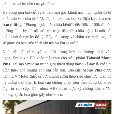
bản thân và túi tiền của gia đình.
Hy vọng qua bài viết vạch trần mọi góc khuất này, mọi người đã tự
khắc sâu vào tâm trí được đáp án cho câu hỏi
xe điện bao lâu nên
bảo dưỡng
. "Phòng bệnh hơn chữa bệnh", tiếc 50k - 100k đi bảo
dưỡng định kỳ để rồi mất vài triệu tiền sửa chữa nặng là một bài
toán kinh tế cực kỳ dở tệ. Hãy trân trọng và chăm sóc chiếc xe, nó
sẽ phục vụ bạn một cách tận tụy và êm ái nhất!
Nhân tiện bàn về chuyện xe chất lượng, lười bảo dưỡng mà đi vẫn
ngon, Smile xin PR khéo một chút cho siêu phẩm
Takashi Mono
Plus
. Tại sao Smile lại tự tin giới thiệu dòng này? Vì đây là chân ái
đích thực cho những anh chị bận rộn.
Takashi Mono Plus
được
hãng DV Motor thiết kế với khung sườn thép siêu chịu lực, toàn bộ
hệ thống dây điện là loại cáp chống cháy siêu bền, đồng bộ khóa
điện tử cao cấp. Dàn nhựa ABS nhám cực kỳ chống trầy xước,
không sợ lão hóa giòn gãy như xe cỏ.