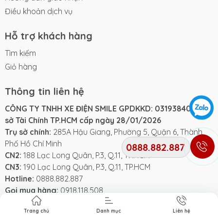
Điều khoản dịch vụ
Hỗ trợ khách hàng
Tìm kiếm
Giỏ hàng
Thông tin liên hệ
CÔNG TY TNHH XE ĐIỆN SMILE GPDKKD: 0319384061 do
sở Tài Chính TP.HCM cấp ngày 28/01/2026
Trụ sở chính:
285A Hậu Giang, Phường 5, Quận 6, Thành
Phố Hồ Chí Minh
0888.882.887
CN2:
188 Lạc Long Quân, P.3, Q.11, TP.HCM
CN3:
190 Lạc Long Quân, P.3, Q.11, TP.HCM
Hotline:
0888.882.887
Gọi mua hàng:
0918.118.508
Hỗ trợ kỹ thuật 24/7:
0969.823.528
Trang chủ
Danh mục
Liên hệ
Email:
Xediensmile@gmai.com