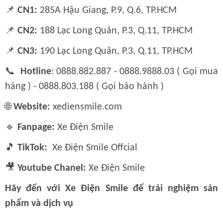
📌
CN1:
285A Hậu Giang, P.9, Q.6, TP.HCM
📌
CN2:
188 Lạc Long Quân, P.3, Q.11, TP.HCM
📌
CN3:
190 Lạc Long Quân, P.3, Q.11, TP.HCM
📞
Hotline
: 0888.882.887 - 0888.9888.03 ( Gọi mua
hàng ) - 0888.803.188 ( Gọi bảo hành )
🌐
Website:
xediensmile.com
🔹
Fanpage:
Xe Điện Smile
🎵
TikTok:
Xe Điện Smile Offcial
🎥
Youtube Chanel:
Xe Điện Smile
Hãy đến với Xe Điện Smile để trải nghiệm sản
phẩm và dịch vụ