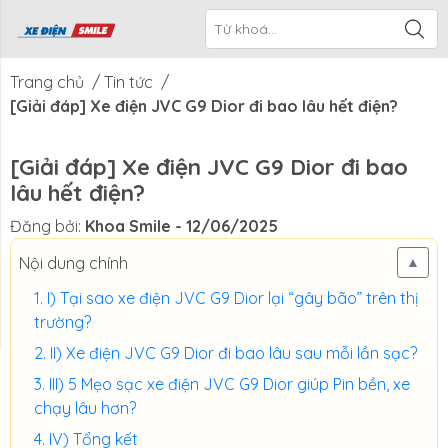
ề Xe Điện
CTKM Tháng
Blog
Liên Hệ
Smile
Trang chủ
/
Tin tức
/
[Giải đáp] Xe điện JVC G9 Dior đi bao lâu hết điện?
[Giải đáp] Xe điện JVC G9 Dior đi bao
lâu hết điện?
Đăng bởi:
Khoa Smile
- 12/06/2025
Nội dung chính
▲
I) Tại sao xe điện JVC G9 Dior lại “gây bão” trên thị
trường?
II) Xe điện JVC G9 Dior đi bao lâu sau mỗi lần sạc?
III) 5 Mẹo sạc xe điện JVC G9 Dior giúp Pin bền, xe
chạy lâu hơn?
IV) Tổng kết