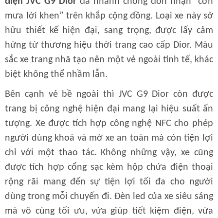
điện JVC G9 Dior
đã nhanh chóng đón nhận “cơn
mưa lời khen” trên khắp cộng đồng. Loại xe này sở
hữu thiết kế hiện đại, sang trọng, được lấy cảm
hứng từ thương hiệu thời trang cao cấp Dior. Màu
sắc xe trang nhã tạo nên một vẻ ngoài tinh tế, khác
biệt không thể nhầm lẫn.
Bên cạnh vẻ bề ngoài thì JVC G9 Dior còn được
trang bị công nghệ hiện đại mang lại hiệu suất ấn
tượng. Xe được tích hợp công nghệ NFC cho phép
người dùng khoá và mở xe an toàn mà còn tiện lợi
chỉ với một thao tác. Không những vậy, xe cũng
được tích hợp cổng sạc kèm hộp chứa điện thoại
rộng rãi mang đến sự tiện lợi tối đa cho người
dùng trong mỗi chuyến đi. Đèn led của xe siêu sáng
mà vô cùng tối ưu, vừa giúp tiết kiệm điện, vừa