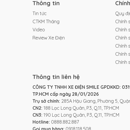
Thông tin
Chín
Tin tức
Quy đị
CTKM Tháng
Chính 
Video
Chính 
Review Xe Điện
Chính 
Chính 
Chính 
Chính 
Thông tin liên hệ
CÔNG TY TNHH XE ĐIỆN SMILE GPDKKD: 0319
TP.HCM cấp ngày 28/01/2026
Trụ sở chính:
285A Hậu Giang, Phường 5, Quận
CN2:
188 Lạc Long Quân, P.3, Q.11, TP.HCM
CN3:
190 Lạc Long Quân, P.3, Q.11, TP.HCM
Yadea là một tên tuổi khá quen thuộc tr
Hotline:
0888.882.887
giữa xe máy điện và xe xăng truyền thống
Gọi mua hàng:
0918.118.508