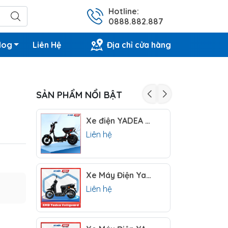
Hotline:
0888.882.887
log
Liên Hệ
Địa chỉ cửa hàng
SẢN PHẨM NỔI BẬT
Xe điện YADEA XBULL 2024
Liên hệ
Xe Máy Điện Yadea Voltguard (72V-26Ah)
Liên hệ