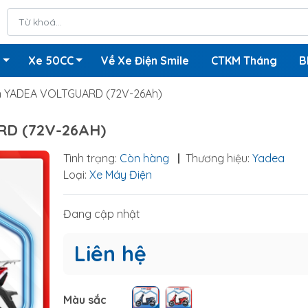
n
Xe 50CC
Về Xe Điện Smile
CTKM Tháng
B
n YADEA VOLTGUARD (72V-26Ah)
D (72V-26AH)
Tình trạng:
Còn hàng
|
Thương hiệu:
Yadea
Loại:
Xe Máy Điện
Đang cập nhật
Liên hệ
Màu sắc