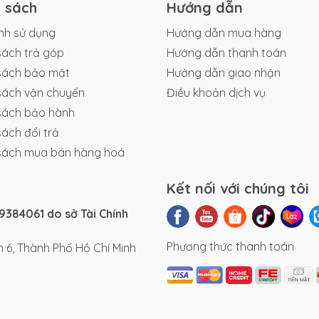
h sách
Hướng dẫn
nh sử dụng
Hướng dẫn mua hàng
sách trả góp
Hướng dẫn thanh toán
sách bảo mật
Hướng dẫn giao nhận
sách vận chuyển
Điều khoản dịch vụ
sách bảo hành
sách đổi trả
sách mua bán hàng hoá
Kết nối với chúng tôi
384061 do sở Tài Chính
Phương thức thanh toán
 6, Thành Phố Hồ Chí Minh
ên thị trường xe máy điện Việt Nam. Nhằm xoá nhoà khoảng c
, Yadea đã công bố mẫu xe mới với kiểu dáng tay ga bánh lớ