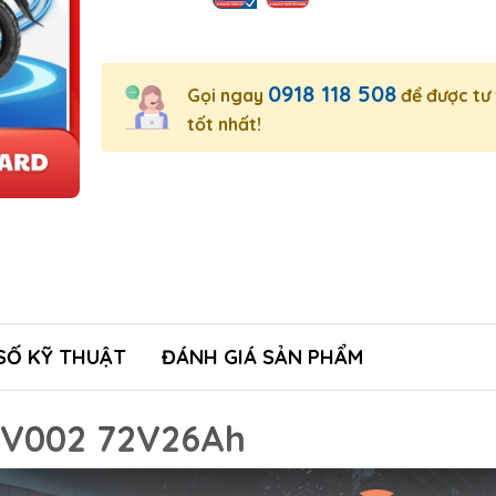
0918 118 508
Gọi ngay
để được tư
tốt nhất!
SỐ KỸ THUẬT
ĐÁNH GIÁ SẢN PHẨM
V002 72V26Ah