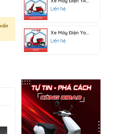
Xe Máy Điện YADEA ODORA TTFAR
Liên hệ
 vấn
Xe Máy Điện Yadea E3
Liên hệ