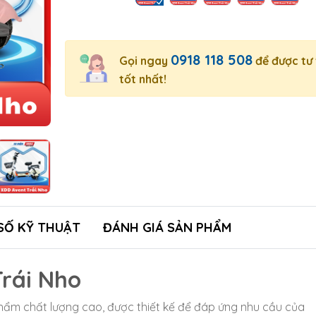
0918 118 508
Gọi ngay
để được tư
tốt nhất!
SỐ KỸ THUẬT
ĐÁNH GIÁ SẢN PHẨM
Trái Nho
hẩm chất lượng cao, được thiết kế để đáp ứng nhu cầu của