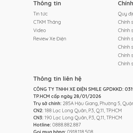
Thông tin
Chín
Tin tức
Quy đị
CTKM Tháng
Chính 
Video
Chính 
Review Xe Điện
Chính 
Với động cơ mạnh mẽ 400W không chổi tha
Chính 
giúp bạn dễ dàng di chuyển trong thành p
Chính 
Chính 
Thông tin liên hệ
CÔNG TY TNHH XE ĐIỆN SMILE GPDKKD: 0319
TP.HCM cấp ngày 28/01/2026
Trụ sở chính:
285A Hậu Giang, Phường 5, Quận
CN2:
188 Lạc Long Quân, P.3, Q.11, TP.HCM
CN3:
190 Lạc Long Quân, P.3, Q.11, TP.HCM
Hotline:
0888.882.887
Gọi mua hàng:
0918.118.508