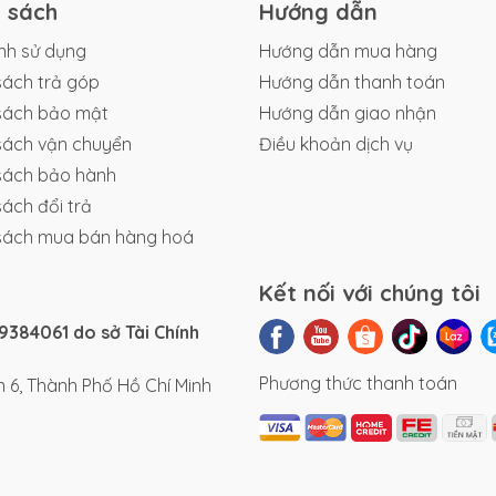
h sách
Hướng dẫn
nh sử dụng
Hướng dẫn mua hàng
sách trả góp
Hướng dẫn thanh toán
sách bảo mật
Hướng dẫn giao nhận
sách vận chuyển
Điều khoản dịch vụ
n, Avent Trái Nho có thể đạt được vận tốc tối đa 30-35 km/
sách bảo hành
hố mà không lo bị kẹt xe hay mất thời gian.
sách đổi trả
sách mua bán hàng hoá
Kết nối với chúng tôi
384061 do sở Tài Chính
Phương thức thanh toán
 6, Thành Phố Hồ Chí Minh