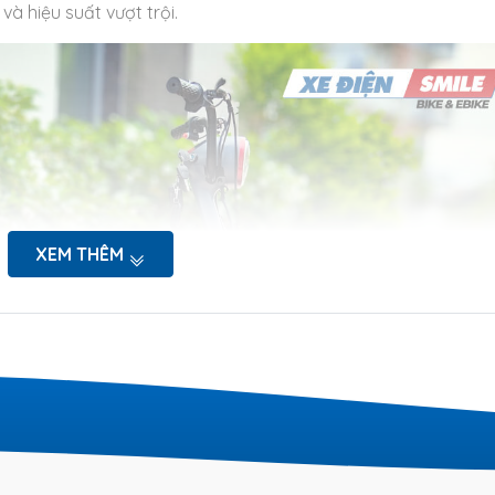
à hiệu suất vượt trội.
XEM THÊM