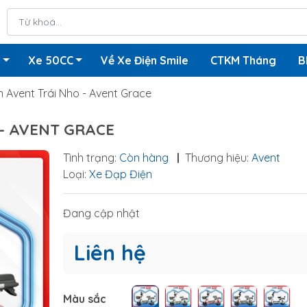
n
Xe 50CC
Về Xe Điện Smile
CTKM Tháng
B
 Avent Trái Nho - Avent Grace
 - AVENT GRACE
Tình trạng:
Còn hàng
|
Thương hiệu:
Avent
Loại:
Xe Đạp Điện
Đang cập nhật
Liên hệ
Màu sắc