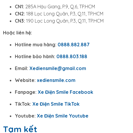
CN1:
285A Hậu Giang, P.9, Q.6, TP.HCM
CN2:
188 Lạc Long Quân, P.3, Q.11, TP.HCM
CN3:
190 Lạc Long Quân, P.3, Q.11, TP.HCM
Hoặc liên hệ:
Hotline mua hàng:
0888.882.887
Hotline bảo hành:
0888.803.188
Email:
Xediensmile@gmail.com
Website:
xediensmile.com
Fanpage:
Xe Điện Smile Facebook
TikTok:
Xe Điện Smile TikTok
Youtube:
Xe Điện Smile Youtube
Tạm kết