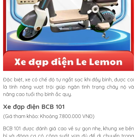
Đặc biệt, xe có chế độ tự ngắt sạc khi đầy bình, được coi
là tính năng vượt trội giúp ngăn tình trạng cháy nộ và
nâng cao tuổi thọ bình ắc quy.
Xe đạp điện BCB 101
(Giá tham khảo: Khoảng 7.800.000 VNĐ)
BCB 101 được đánh giá cao về sự gọn nhẹ, khung xe bền
bỉ và động cơ có công suất vừa đủ để di chuyển trong