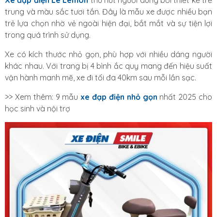
Xe đạp điện Le Lemon
thu hút người dùng bởi thiết kế trẻ
trung và màu sắc tươi tắn. Đây là mẫu xe được nhiều bạn
trẻ lựa chọn nhờ vẻ ngoài hiện đại, bắt mắt và sự tiện lợi
trong quá trình sử dụng.
Xe có kích thước nhỏ gọn, phù hợp với nhiều dáng người
khác nhau. Với trang bị 4 bình ắc quy mang đến hiệu suất
vận hành manh mẽ, xe đi tối đa 40km sau mỗi lần sạc.
>> Xem thêm: 9 mẫu
xe đạp điện nhỏ gọn
nhất 2025 cho
học sinh và nội trợ