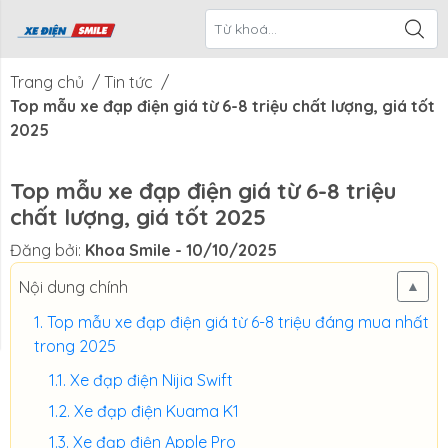
ề Xe Điện
CTKM Tháng
Blog
Liên Hệ
Smile
Trang chủ
/
Tin tức
/
Top mẫu xe đạp điện giá từ 6-8 triệu chất lượng, giá tốt
2025
Top mẫu xe đạp điện giá từ 6-8 triệu
chất lượng, giá tốt 2025
Đăng bởi:
Khoa Smile
- 10/10/2025
Nội dung chính
▲
Top mẫu xe đạp điện giá từ 6-8 triệu đáng mua nhất
trong 2025
Xe đạp điện Nijia Swift
Xe đạp điện Kuama K1
Xe đạp điện Apple Pro