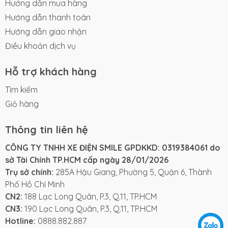
Hướng dẫn mua hàng
Hướng dẫn thanh toán
Hướng dẫn giao nhận
Điều khoản dịch vụ
Hỗ trợ khách hàng
Tìm kiếm
Giỏ hàng
Thông tin liên hệ
CÔNG TY TNHH XE ĐIỆN SMILE GPDKKD: 0319384061 do
sở Tài Chính TP.HCM cấp ngày 28/01/2026
Trụ sở chính:
285A Hậu Giang, Phường 5, Quận 6, Thành
Phố Hồ Chí Minh
CN2:
188 Lạc Long Quân, P.3, Q.11, TP.HCM
CN3:
190 Lạc Long Quân, P.3, Q.11, TP.HCM
Hotline:
0888.882.887