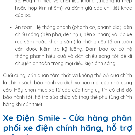
xe. Hãy tìm hiểu về chất liệu khung (thường là thép
hoặc hợp kim nhôm) và đánh giá các chi tiết khác
của xe.
An toàn: Hệ thống phanh (phanh cơ, phanh đĩa), đèn
chiếu sáng (đèn pha, đèn hậu, đèn xi nhan) và lốp xe
(có săm hoặc không săm) là những yếu tố an toàn
cần được kiểm tra kỹ lưỡng. Đảm bảo xe có hệ
thống phanh hiệu quả và đèn chiếu sáng tốt để di
chuyển an toàn trong mọi điều kiện ánh sáng.
Cuối cùng, cần quan tâm nhất và không thể bỏ qua chính
là chính sách bảo hành và dịch vụ hậu mãi của nhà cung
cấp. Hãy chọn mua xe từ các cửa hàng uy tín có chế độ
bảo hành tốt, hỗ trợ sửa chữa và thay thế phụ tùng chính
hãng khi cần thiết.
Xe Điện Smile - Cửa hàng phân
phối xe điện chính hãng, hỗ trợ