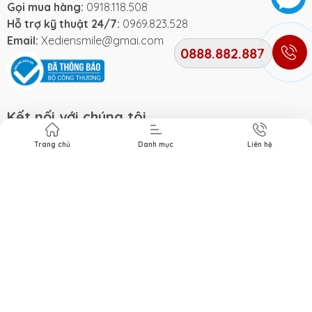
Gọi mua hàng:
0918.118.508
Hỗ trợ kỹ thuật 24/7:
0969.823.528
Email:
Xediensmile@gmai.com
0888.882.887
Kết nối với chúng tôi
Trang chủ
Danh mục
Liên hệ
Phương thức thanh toán