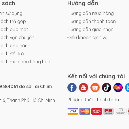
h sách
Hướng dẫn
nh sử dụng
Hướng dẫn mua hàng
sách trả góp
Hướng dẫn thanh toán
sách bảo mật
Hướng dẫn giao nhận
sách vận chuyển
Điều khoản dịch vụ
sách bảo hành
sách đổi trả
sách mua bán hàng hoá
Kết nối với chúng tôi
384061 do sở Tài Chính
Phương thức thanh toán
 6, Thành Phố Hồ Chí Minh
ng chú ý cho khách hàng thích một mẫu xe có thông số vận h
 đường trong ngày và vẫn giữ được sự tiện lợi của xe điện. Xe 