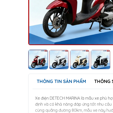
THÔNG TIN SẢN PHẨM
THÔNG 
Xe điện DETECH MARINA là mẫu xe phù hợ
định và có khả năng đáp ứng tốt nhu cầu 
cùng quãng đường 80km, mẫu xe này hướng