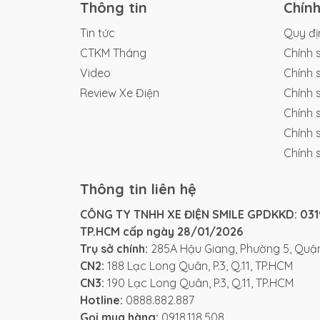
Thông tin
Chín
Tin tức
Quy đị
CTKM Tháng
Chính 
Video
Chính 
Review Xe Điện
Chính 
Chính 
Chính 
Chính 
Thông tin liên hệ
CÔNG TY TNHH XE ĐIỆN SMILE GPDKKD: 0319
TP.HCM cấp ngày 28/01/2026
Trụ sở chính:
285A Hậu Giang, Phường 5, Quận
CN2:
188 Lạc Long Quân, P.3, Q.11, TP.HCM
CN3:
190 Lạc Long Quân, P.3, Q.11, TP.HCM
Tại Xe Điện Smile, MARINA là lựa chọn đá
Hotline:
0888.882.887
rõ ràng, tải trọng tốt, đi được nhiều cung
Gọi mua hàng:
0918.118.508