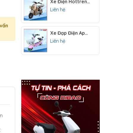
Xe Điện Hottrend Zevo Q1 ( Hottrend Q1 Option 2 )
Liên hệ
 vấn
Xe Đạp Điện Apple Pro
Liên hệ
ổn
t