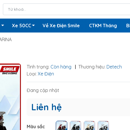
n
Xe 50CC
Về Xe Điện Smile
CTKM Tháng
B
ARINA
Tình trạng:
Còn hàng
|
Thương hiệu:
Detech
Loại:
Xe Điện
Đang cập nhật
Liên hệ
Màu sắc