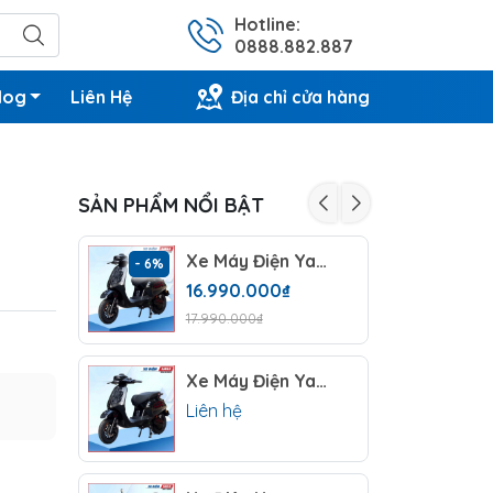
Hotline:
0888.882.887
log
Liên Hệ
Địa chỉ cửa hàng
SẢN PHẨM NỔI BẬT
Xe Máy Điện Yaka Lavia SX 2026 (60V -23AH) 5 Bình
- 6%
- 5%
16.990.000₫
17.990.000₫
Xe Máy Điện Yaka Lavia SX 2026 (72V -23AH) 6 Bình
Liên hệ