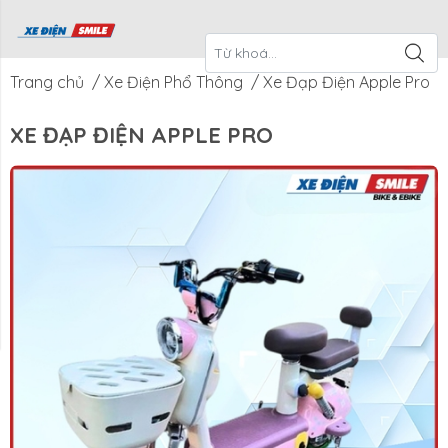
ề Xe Điện
CTKM Tháng
Blog
Liên Hệ
Smile
Trang chủ
/
Xe Điện Phổ Thông
/
Xe Đạp Điện Apple Pro
XE ĐẠP ĐIỆN APPLE PRO