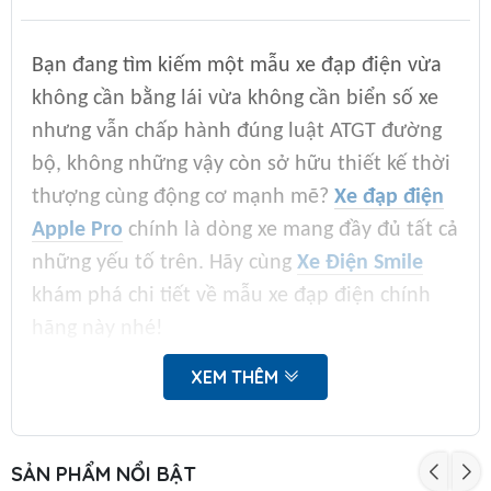
Bạn đang tìm kiếm một mẫu xe đạp điện vừa
không cần bằng lái vừa không cần biển số xe
nhưng vẫn chấp hành đúng luật ATGT đường
bộ, không những vậy còn sở hữu thiết kế thời
thượng cùng động cơ mạnh mẽ?
Xe đạp điện
Apple Pro
chính là dòng xe mang đầy đủ tất cả
những yếu tố trên. Hãy cùng
Xe Điện Smile
khám phá chi tiết về mẫu xe đạp điện chính
hãng này nhé!
XEM THÊM
A. Xe Đạp Điện Apple Pro: Không Cần Bằng
Lái, Không Biển Số, Hiện Đại, Mạnh Mẽ
1. Không cần bằng lái, không cần biển số:
SẢN PHẨM NỔI BẬT