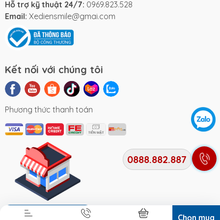
sử dụng, giúp bạn dễ dàng làm quen và điều
Hỗ trợ kỹ thuật 24/7:
0969.823.528
Email:
Xediensmile@gmai.com
khiển xe một cách an toàn nhất.
- Hệ thống đèn LED hiện đại:
Xe đạp điện
Apple Pro được trang bị hệ thống đèn pha LED
Kết nối với chúng tôi
cao cấp cho tầm nhìn xa rõ ràng hơn cùng đèn
xi nhan báo hiệu an toàn.
- Mở khóa dễ dàng và bảo mật:
Đối với việc
Phương thức thanh toán
mở khóa Apple Pro bạn sẽ có 3 lựa chọn: chìa
khóa cơ truyền thống, remote điều khiển từ
xa và thẻ từ hiện đại rất tiện lợi và nhanh
0888.882.887
chóng.
- Sử dụng vỏ không ruột:
Vỏ không ruột có cấu
tạo bền bỉ hơn so với lốp có săm, giúp giảm
Địa chỉ cửa hàng
Chọn mua
thiểu nguy cơ cán đinh, xịt lốp đột ngột giữa