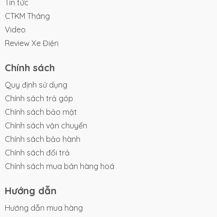
Tin tức
CTKM Tháng
3. Thiết kế thời thượng:
Video
- Thiết kế xe đạp điện Apple Pro theo phong
Review Xe Điện
cách ngọt ngào, chiếc xe đạp điện này được
thiết kế dành riêng cho những cô nàng yêu
Chính sách
thích sự nhẹ nhàng, duyên dáng. Từng đường
Quy định sử dụng
nét được chăm chút tỉ mỉ với những đường
Chính sách trả góp
cong mềm mại, bo tròn tinh tế, tạo nên vẻ
Chính sách bảo mật
đẹp duyên dáng khó cưỡng.
Chính sách vận chuyển
Chính sách bảo hành
- Phù hợp với những bạn có chiều cao từ 1m4
Chính sách đổi trả
cho đến 1m6.
Chính sách mua bán hàng hoá
- Bộ sưu tập 8 màu sắc đa dạng, từ sắc màu
Hướng dẫn
trắng hồng dịu ngọt cho đến xanh lá mát rượi
Hướng dẫn mua hàng
hay hồng nhạt dịu dàng và nhiều màu sắc