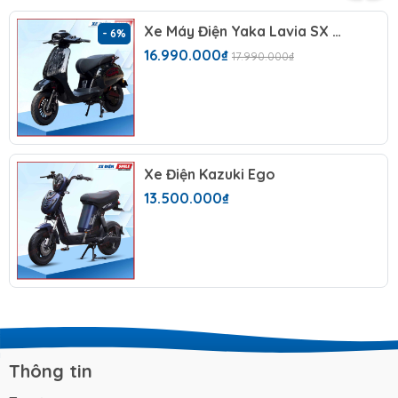
Tạm biệt những thủ tục đăng ký xe rườm rà,
Xe Máy Điện Yaka Lavia SX 2026 (60V -23AH) 5 Bình
- 6%
tạm biệt những buổi học và thi bằng lái tốn
16.990.000₫
17.990.000₫
kém thời gian và tiền bạc! Xe đạp điện Apple
Pro mang đến cho bạn sự trải nghiệm tuyệt
vời. Tiết kiệm thời gian và chi phí, tiền bạc,
Apple Pro là lựa chọn thông minh cho cuộc
Xe Điện Kazuki Ego
sống hiện đại, năng động.
13.500.000₫
2. Động cơ ấn tượng:
Xe đạp điện Apple Pro sử dụng 4 bình ắc quy
chính hãng được lắp đặt thông minh ở dưới
sàn để chân giúp xe giữ thăng bằng tốt hơn,
giảm trọng lượng xe. Mang lại nguồn năng
lượng dồi dào cho phép xe đi được quãng
Thông tin
đường lên đến 30 - 40km cho mỗi lần sạc