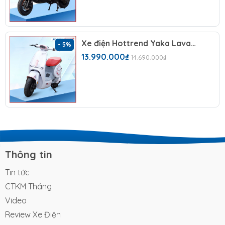
R3 vẫn giữ lại form dáng thể thao đặc trưng, đồng
thời có những điều chỉnh và nâng cấp nhằm đáp ứng
tốt hơn nhu cầu sử dụng thực tế. Vậy những thay đổi
đó là gì và Yaka R3 có thực sự là một bước tiến so với
Xe điện Hottrend Yaka Lavara (48V-23A) 4 Bình
- 5%
R2 hay không? Cùng
Xe Điện Smile
tìm hiểu trong nội
13.990.000₫
14.690.000₫
dung bài viết dưới đây.
1. Tổng quan về xe máy
điện M133 R3
Yaka R3
là mẫu xe máy điện thuộc thương hiệu
Yaka Bike,
là phiên bản nâng cấp hoàn hảo từ dòng
Yaka R2
– mẫu xe từng nhận được nhiều sự quan
Thông tin
tâm nhờ thiết kế thể thao và tính thực dụng cao.
Thay vì thay đổi toàn diện, Yaka Bike lựa chọn hướng
Tin tức
đi an toàn nhưng hiệu quả là giữ lại những điểm
CTKM Tháng
mạnh đã làm nên thành công của R2, đồng thời tinh
Video
chỉnh và bổ sung thêm những chi tiết phù hợp hơn
Review Xe Điện
với nhu cầu sử dụng thực tế hiện nay.