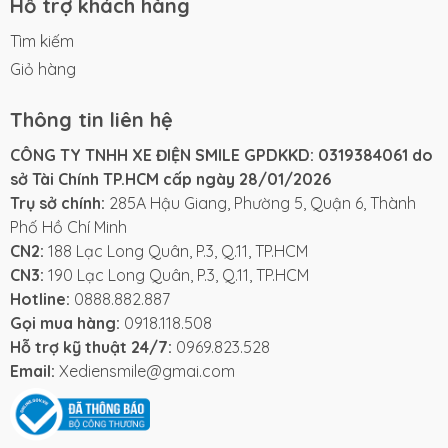
Hỗ trợ khách hàng
khi di chuyển hằng ngày trong đô thị.
Tìm kiếm
Phần đầu xe của Yaka R3 được tạo hình đơn giản
Giỏ hàng
nhưng khỏe khoắn, mang lại cảm giác năng động
ngay từ cái nhìn đầu tiên. Cụm đèn LED đặt ở trung
Thông tin liên hệ
tâm, đảm bảo khả năng chiếu sáng tốt khi di chuyển
vào buổi tối, đồng thời góp phần hoàn thiện diện
CÔNG TY TNHH XE ĐIỆN SMILE GPDKKD: 0319384061 do
mạo hiện đại cho tổng thể xe. Thân xe liền mạch, các
sở Tài Chính TP.HCM cấp ngày 28/01/2026
đường nét được tiết chế vừa đủ, tạo cảm giác chắc
Trụ sở chính:
285A Hậu Giang, Phường 5, Quận 6, Thành
chắn mà không bị thô.
Phố Hồ Chí Minh
CN2:
188 Lạc Long Quân, P.3, Q.11, TP.HCM
Yên xe được thiết kế liền khối, bề mặt yên phẳng và
CN3:
190 Lạc Long Quân, P.3, Q.11, TP.HCM
độ cao hợp lý, mang lại tư thế ngồi thoải mái cho
Hotline:
0888.882.887
người lái. Không gian để chân rộng rãi, giúp việc lên
Gọi mua hàng:
0918.118.508
xuống xe dễ dàng và thuận tiện hơn trong quá trình
Hỗ trợ kỹ thuật 24/7:
0969.823.528
sử dụng hằng ngày. Đây cũng là điểm cộng lớn đối
Email:
Xediensmile@gmai.com
với người dùng trẻ, đặc biệt là học sinh – sinh viên.
So với R2, điểm thay đổi đáng chú ý nhất trên Yaka