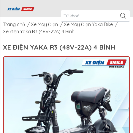
ề Xe Điện
CTKM Tháng
Blog
Liên Hệ
Smile
Trang chủ
/
Xe Máy Điện
/
Xe Máy Điện Yaka Bike
/
Xe điện Yaka R3 (48V-22A) 4 Bình
XE ĐIỆN YAKA R3 (48V-22A) 4 BÌNH