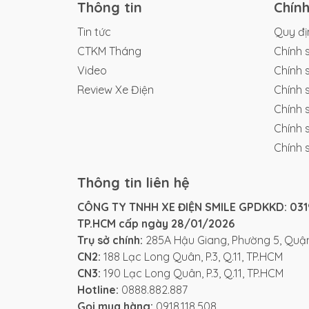
Xe điện Smile
giao hàng trên Toàn Quốc, 
Thông tin
Chín
chỉ từ 4-5 ngày
Tin tức
Quy đị
Thời gian mở cửa linh hoạt: 8:00 - 20:00 
CTKM Tháng
Chính 
Video
Chính 
Thông tin liên hệ:
Review Xe Điện
Chính 
Hotline mua hàng
:
0888.882.887
Chính 
Hotline bảo hành
:
0888.803.188
Chính 
Website
:
xediensmile.com
Chính 
Email
:
Xediensmile@gmail.com
Fanpage
:
Xe Điện Smile
Thông tin liên hệ
TikTok
:
Xe Điện Smile
Youtube
:
Xe Điện Smile
CÔNG TY TNHH XE ĐIỆN SMILE GPDKKD: 0319
TP.HCM cấp ngày 28/01/2026
Địa chỉ cửa hàng:
Trụ sở chính:
285A Hậu Giang, Phường 5, Quận
CN2:
188 Lạc Long Quân, P.3, Q.11, TP.HCM
CN1: 285A Hậu Giang, Phường 9, Quậ
CN3:
190 Lạc Long Quân, P.3, Q.11, TP.HCM
CN2: 188 Lạc Long Quân, Phường 3, 
Hotline:
0888.882.887
CN3: 190 Lạc Long Quân, Phường 3, 
Gọi mua hàng:
0918.118.508