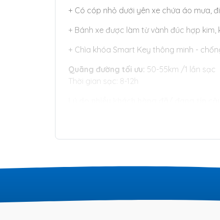
+ Có cóp nhỏ dưới yên xe chứa áo mưa, điện
+ Bánh xe được làm từ vành đúc hợp kim,
+ Chìa khóa Smart Key thông minh - chốn
Quãng đường tối ưu:
50-55km /1 lần sạc
Thời gian sạc: 8-12h
Lý do nhiều khách hàng đã/ đang tin cậy
✅ Xe chính hãng, nói không với hàng fake
✅Giá luôn tốt nhất
✅Tư vấn đủ và đúng nhu cầu khách hàng
✅ Có ưu đãi cho khách hàng cũ
✅Làm việc có trách nhiệm. Sai thì nhận, 
Chưa hết đâu bạn ơi, ngoài ra Smile còn 
Các Chương trình khuyến mãi tặng kèm Phụ
khóa...)