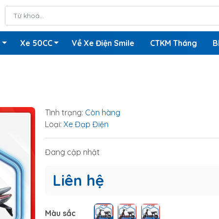
n
Xe 50CC
Về Xe Điện Smile
CTKM Tháng
B
Tình trạng:
Còn hàng
Loại:
Xe Đạp Điện
Đang cập nhật
Liên hệ
Màu sắc