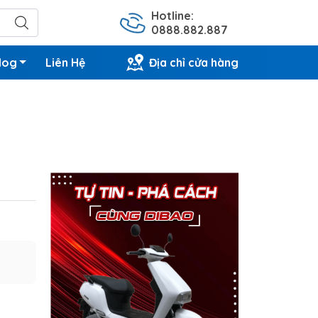
Hotline:
0888.882.887
log
Liên Hệ
Địa chỉ cửa hàng