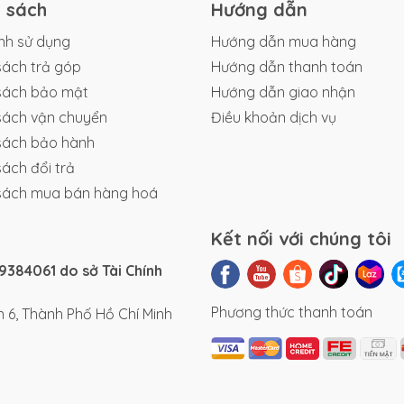
cam kết giao đúng mẫu mã, tiết kiệm thời gian và nhận xe n
h sách
Hướng dẫn
nh sử dụng
Hướng dẫn mua hàng
(Tất cả các ngày trong tuần)
sách trả góp
Hướng dẫn thanh toán
sách bảo mật
Hướng dẫn giao nhận
sách vận chuyển
Điều khoản dịch vụ
sách bảo hành
sách đổi trả
sách mua bán hàng hoá
Kết nối với chúng tôi
384061 do sở Tài Chính
Phương thức thanh toán
 6, Thành Phố Hồ Chí Minh
n 6, TP.HCM
Quận 11, TP.HCM
Quận 11, TP.HCM