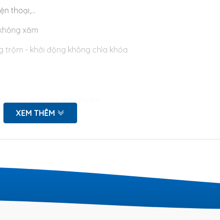
 thoại,...
 không xăm
g trộm - khởi động không chìa khóa
 và lựa chọn Xe điện Smile:
XEM THÊM
không đổ thừa
có các điểm đặc biệt sau đây nữa:
 kiện hấp dẫn (Áo mưa, nón bảo hiểm, túi tote tiện dụng, m