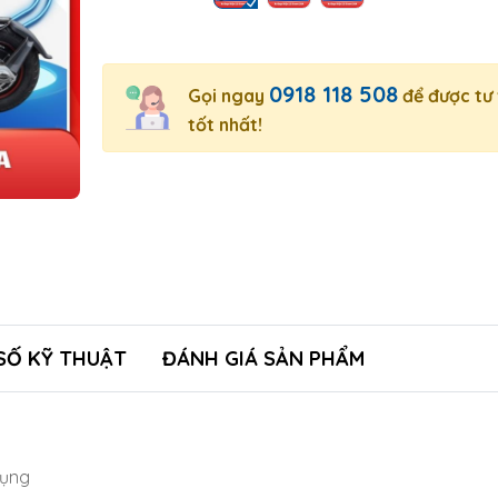
0918 118 508
Gọi ngay
để được tư
tốt nhất!
SỐ KỸ THUẬT
ĐÁNH GIÁ SẢN PHẨM
 dụng
Xe Đạp Điện 133