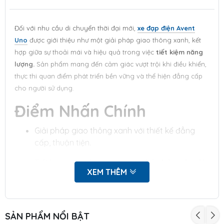
Đối với nhu cầu di chuyển thời đại mới,
xe đạp điện Avent
Uno
được giới thiệu như một giải pháp giao thông xanh, kết
hợp giữa sự thoải mái và hiệu quả trong việc
tiết kiệm năng
lượng.
Sản phẩm mang đến cảm giác vượt trội khi điều khiển,
thực thi quan điểm phát triển bền vững và thể hiện đẳng cấp
cho người sử dụng.
Điểm Nhấn Chính
Giải pháp giao thông xanh với thiết kế đẳng
cấp, thuận tiện.
Tiết kiệm năng lượng và góp phần
bảo vệ môi
XEM THÊM
trường.
Thoải mái và tiện lợi trong mọi hành trình nhờ
tính năng thông minh, vận hành êm ái.
Thiết kế sang trọng, tinh tế, thể hiện cá tính cho
SẢN PHẨM NỔI BẬT
người sở hữu.