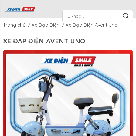
ề Xe Điện
CTKM Tháng
Blog
Liên Hệ
Smile
Trang chủ
/
Xe Đạp Điện
/
Xe Đạp Điện Avent Uno
XE ĐẠP ĐIỆN AVENT UNO