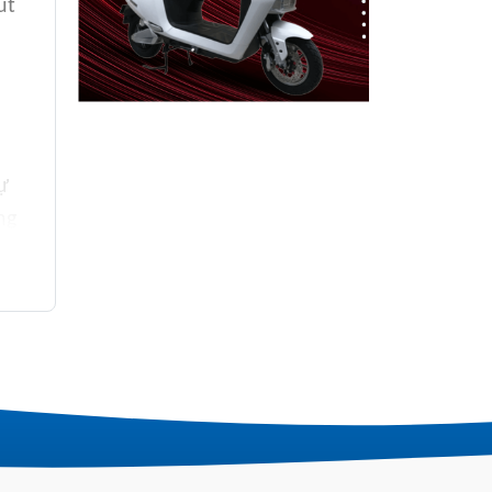
út
ự
ng