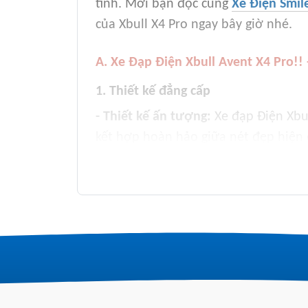
tính. Mời bạn đọc cùng
Xe Điện Smil
của Xbull X4 Pro ngay bây giờ nhé.
A. Xe Đạp Điện Xbull Avent X4 Pro!! 
1. Thiết kế đẳng cấp
- Thiết kế ấn tượng:
Xe đạp Điện Xbul
kết hợp hoàn hảo giữa nét đẹp hiện
nét thiết kế góc cạnh, sắc nét, tay lá
- Mang nét đẹp khỏe khoắn:
Thân xe
hùng dũng. Nhìn tổng thể Xbull Avent
mạnh mẽ cho người sử dụng
2. Động cơ mạnh mẽ