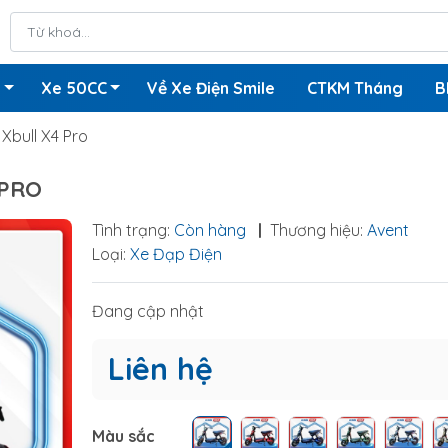
n
Xe 50CC
Về Xe Điện Smile
CTKM Tháng
B
Xbull X4 Pro
 PRO
Tình trạng:
Còn hàng
|
Thương hiệu:
Avent
Loại:
Xe Đạp Điện
Đang cập nhật
Liên hệ
Màu sắc