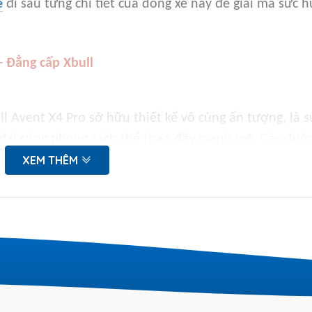
e
đi sâu từng chi tiết của dòng xe này để giải mã sức h
- Đẳng cấp Xbull
l Avent X4 Pro sở hữu thiết kế vô cùng ấn tượng, là s
 đại cùng phong cách thể thao đầy mạnh mẽ. Các đườ
i chắc chắn, cứng cáp.
XEM THÊM
 đầy khỏe khoắn, uy lực tựa như một chú chiến mã
 X4 Pro toát lên sự đẳng cấp, mang đến sự cá tính,