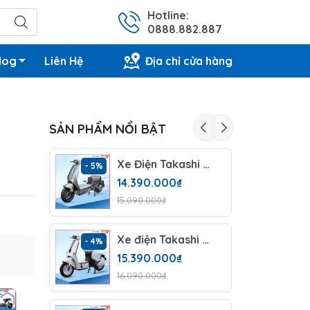
Hotline:
0888.882.887
log
Liên Hệ
Địa chỉ cửa hàng
SẢN PHẨM NỔI BẬT
Xe Điện Takashi Money (60V-23Ah) 5 Bình
- 5%
- 4%
14.390.000₫
15.090.000₫
Xe điện Takashi Mono Plus (60V-23Ah) 5 Bình
- 4%
- 5%
15.390.000₫
16.090.000₫