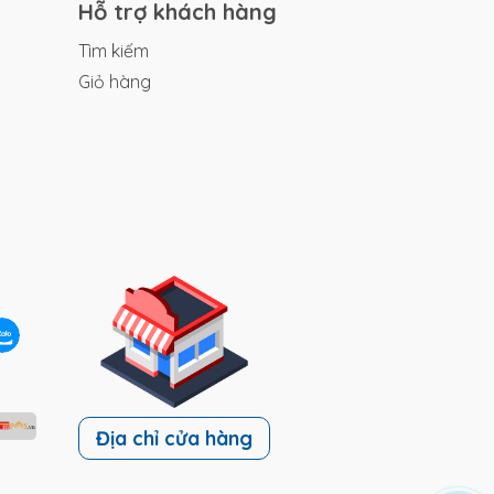
Hỗ trợ khách hàng
Tìm kiếm
ảm
Giỏ hàng
m
ạp
ng
xe
Địa chỉ cửa hàng
ễ
ch