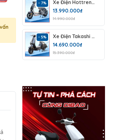
Xe Điện Hottrend Takashi Mono
- 7%
- 7%
13.990.000₫
14.990.000₫
 vấn
Xe Điện Takashi X2 Plus (60V-23Ah)
- 5%
- 6%
14.690.000₫
15.390.000₫
cá