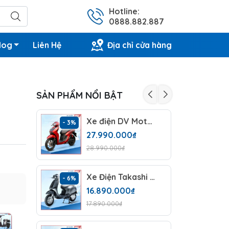
Hotline:
0888.882.887
log
Liên Hệ
Địa chỉ cửa hàng
SẢN PHẨM NỔI BẬT
Xe điện DV Motor Takashi Vibera Lithium
- 3%
- 5%
27.990.000₫
28.990.000₫
Xe Điện Takashi Crown
- 6%
- 4%
16.890.000₫
17.890.000₫