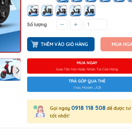
Số lượng
THÊM VÀO GIỎ HÀNG
MUA NG
MUA NGAY
Giao Tận Nơi Hoặc Nhận Tại Cửa Hàng
TRẢ GÓP QUA THẺ
Visa, Master, JCB
0918 118 508
Gọi ngay
để được tư
tốt nhất!