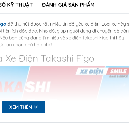
SỐ KỸ THUẬT
ĐÁNH GIÁ SẢN PHẨM
igo
đã thu hút được rất nhiều tín đồ yêu xe điện. Loại xe này 
ị tiện ích độc đáo. Nhờ đó, giúp người dùng di chuyển dễ dà
ếu bạn cũng đang tìm hiểu về xe điện Takashi Figo thì hãy
ợc lựa chọn phù hợp nhé!
a Xe Điện Takashi Figo
XEM THÊM