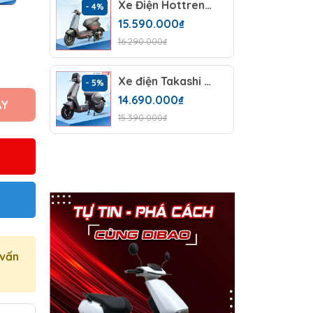
Xe Điện Hottrend Dv Motor Takashi Sora 2026 (48V-23A) 4 Bình
- 4%
- 4%
15.590.000₫
16.290.000₫
Xe điện Takashi Mono Plus (48V-23A) 4 Bình
- 5%
- 5%
14.690.000₫
AY
15.390.000₫
 vấn