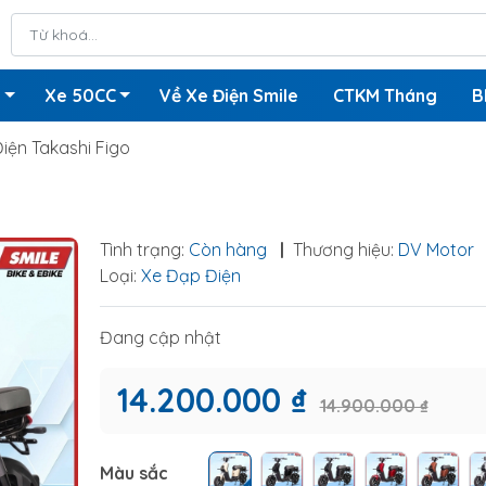
n
Xe 50CC
Về Xe Điện Smile
CTKM Tháng
B
iện Takashi Figo
Tình trạng:
Còn hàng
|
Thương hiệu:
DV Motor
Loại:
Xe Đạp Điện
Đang cập nhật
14.200.000 ₫
14.900.000 ₫
Màu sắc