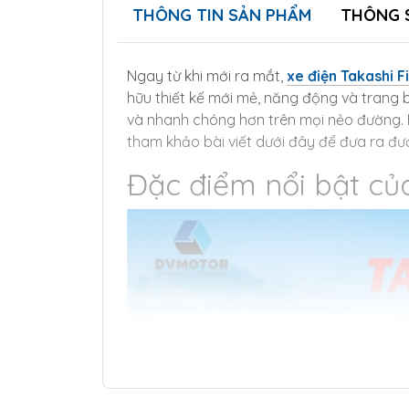
THÔNG TIN SẢN PHẨM
THÔNG 
Ngay từ khi mới ra mắt,
xe điện Takashi F
hữu thiết kế mới mẻ, năng động và trang b
và nhanh chóng hơn trên mọi nẻo đường. N
tham khảo bài viết dưới đây để đưa ra đư
Đặc điểm nổi bật củ