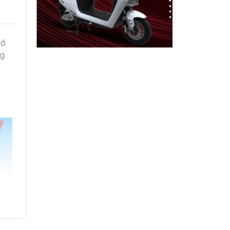
sở
ng