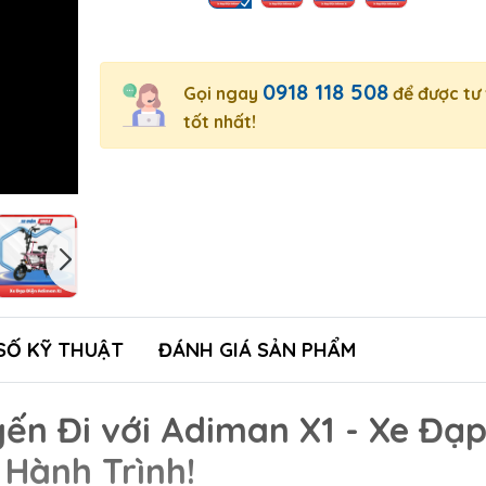
0918 118 508
Gọi ngay
để được tư
tốt nhất!
SỐ KỸ THUẬT
ĐÁNH GIÁ SẢN PHẨM
ến Đi với Adiman X1 - Xe Đạ
 Hành Trình!