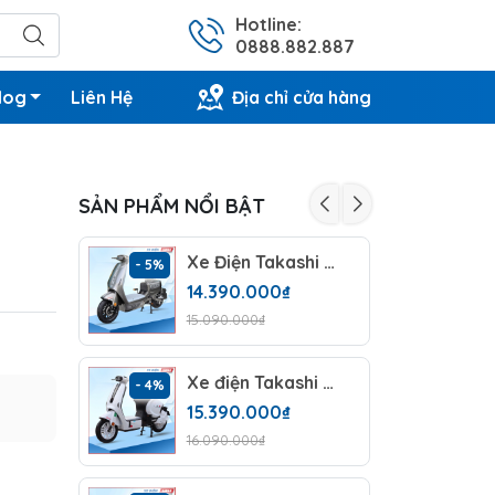
Hotline:
0888.882.887
log
Liên Hệ
Địa chỉ cửa hàng
SẢN PHẨM NỔI BẬT
Xe Điện Takashi Money (60V-23Ah) 5 Bình
- 5%
- 4%
14.390.000₫
15.090.000₫
Xe điện Takashi Mono Plus (60V-23Ah) 5 Bình
- 4%
- 5%
15.390.000₫
16.090.000₫