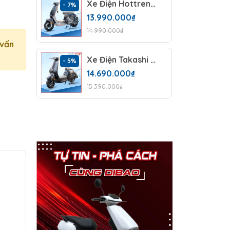
Xe Điện Hottrend Takashi Mono
- 7%
- 7%
13.990.000₫
14.990.000₫
 vấn
Xe Điện Takashi X2 Plus (60V-23Ah)
- 5%
- 6%
14.690.000₫
15.390.000₫
p