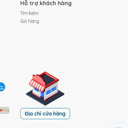
Hỗ trợ khách hàng
Tìm kiếm
Giỏ hàng
ải
n,
há
xe
ái
u
Địa chỉ cửa hàng