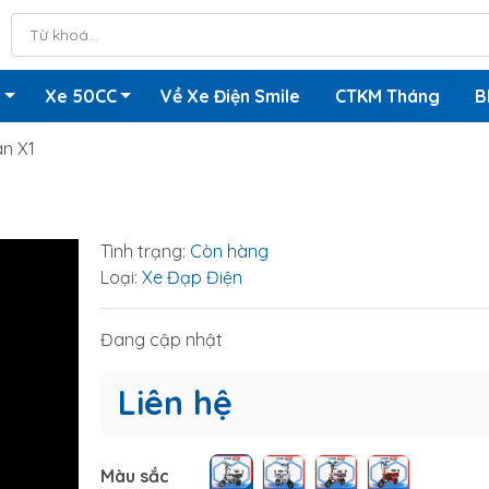
n
Xe 50CC
Về Xe Điện Smile
CTKM Tháng
B
n X1
Tình trạng:
Còn hàng
Loại:
Xe Đạp Điện
Đang cập nhật
Liên hệ
Màu sắc